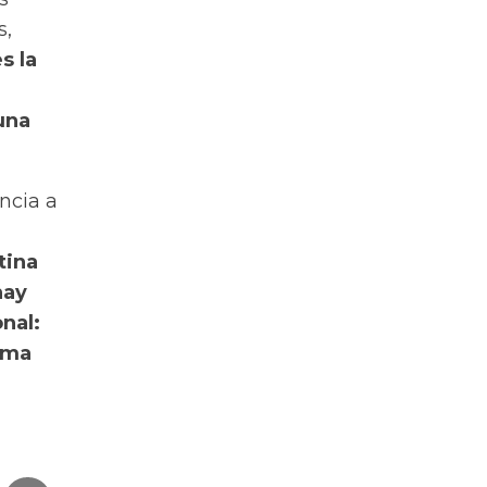
s,
s la
una
ncia a
tina
hay
nal:
ema