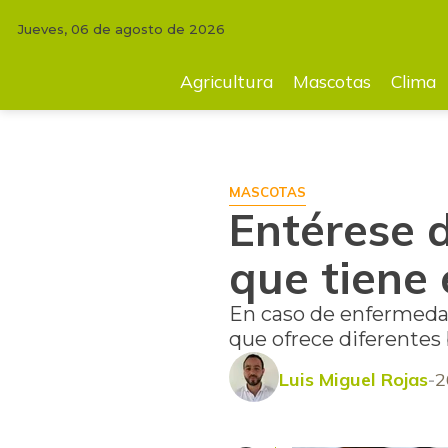
Jueves, 06 de agosto de 2026
INICIO
MASCOTAS
Entérese de los beneficios y las ventajas que tien
Agricultura
Mascotas
Clima
MASCOTAS
Entérese d
que tiene 
En caso de enfermedad
que ofrece diferentes 
Luis Miguel Rojas
2