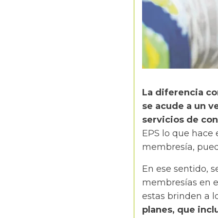
La diferencia co
se acude a un ve
servicios de co
EPS lo que hace 
membresía, pueda
En ese sentido, s
membresías en el
estas brinden a l
planes, que inc