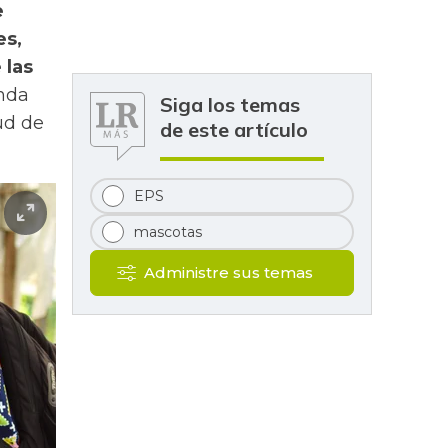
e
es,
 las
inda
Siga los temas
ud de
de este artículo
EPS
mascotas
Administre sus temas