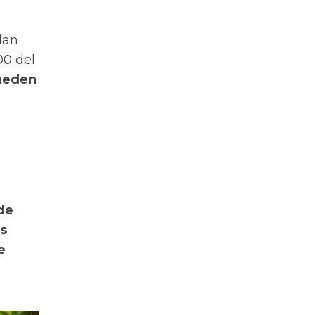
lan
00 del
pueden
de
os
e