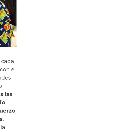
o cada
 con el
ades
o
s las
io
fuerzo
s,
 la