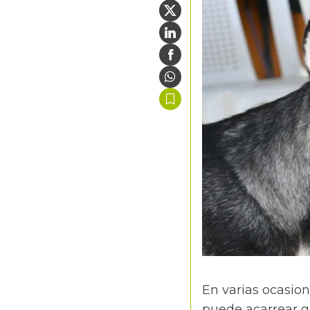
En varias ocasio
puede acarrear g