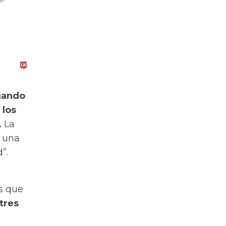
cuando
 los
.
La
y una
”.
s que
tres