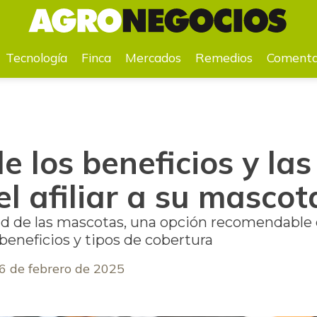
e el afiliar a su mascota a la EPS
Tecnología
Finca
Mercados
Remedios
Comenta
e los beneficios y la
el afiliar a su mascot
 de las mascotas, una opción recomendable e
beneficios y tipos de cobertura
6 de febrero de 2025