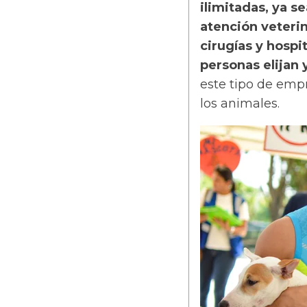
ilimitadas, ya s
atención veterin
cirugías y hospi
personas elijan
este tipo de empr
los animales.