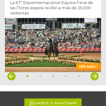
La 67ª ExpoInternacional Equina Feria de
las Flores espera recibir a más de 25.000
visitantes
VER MÁS
Item
1
of
5
UNIRSE A WHATSAPP