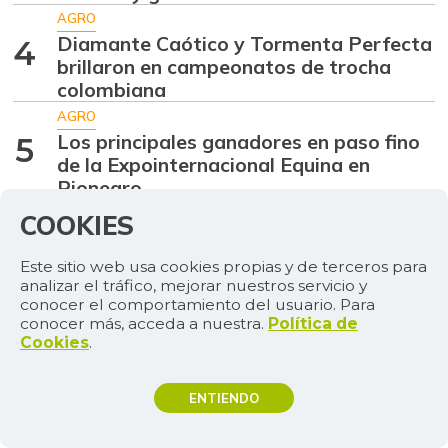
AGRO
Diamante Caótico y Tormenta Perfecta
4
brillaron en campeonatos de trocha
colombiana
AGRO
Los principales ganadores en paso fino
5
de la Expointernacional Equina en
Rionegro
MÁS CONTENIDO DE
COOKIES
MÁS
MERCADOS
Este sitio web usa cookies propias y de terceros para
analizar el tráfico, mejorar nuestros servicio y
conocer el comportamiento del usuario. Para
conocer más, acceda a nuestra.
Política de
Cookies
.
ENTIENDO
TEMAS DE INTERÉS