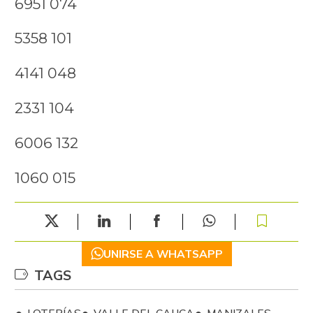
6951 074
5358 101
4141 048
2331 104
6006 132
1060 015
UNIRSE A WHATSAPP
TAGS
LOTERÍAS
VALLE DEL CAUCA
MANIZALES