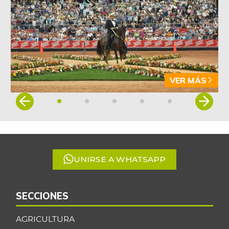
VER MÁS
Item
1
of
5
UNIRSE A WHATSAPP
SECCIONES
AGRICULTURA