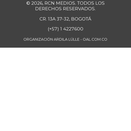
© 2026, RCN MEDIOS. TODOS LOS
DERECHOS RESERVADOS.
CR. 13A 37-32, BOGOTÁ
(+57) 1 4227600
ORGANIZACIÓN ARDILA LÜLLE - OAL.COM.CO