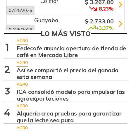
Coliflor
$ 3.267,00
-8,23%
07/25/2026
Guayaba
$ 2.733,00
+3,37%
07/25/2026
LO MÁS VISTO
Haba verde
$ 1.575,00
AGRO
1
-19,48%
Fedecafe anuncia apertura de tienda de
07/25/2026
café en Mercado Libre
Mandarina común
$ 2.665,00
AGRO
-0,45%
2
07/25/2026
Así se comportó el precio del ganado
esta semana
Mango
$ 1.500,00
AGRO
-3,04%
03/10/2018
3
ICA consolidó modelo para impulsar las
Mango Tommy
agroexportaciones
$ 4.500,00
+13,92%
AGRO
05/09/2026
4
Alquería crea pruebas para garantizar
Manzana
$ 6.792,00
que la leche sea pura
-3,33%
07/25/2026
AGRO