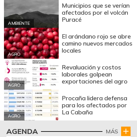
Ulloco
$ 3.174,00
Municipios que se verían
+6,55%
07/25/2026
afectados por el volcán
Puracé
Uva Isabela
$ 3.630,00
AMBIENTE
+2,25%
07/25/2026
El arándano rojo se abre
Uva roja
$ 8.500,00
camino nuevos mercados
-0,22%
locales
07/25/2026
AGRO
Zanahoria
$ 680,00
Revaluación y costos
-0,44%
07/25/2026
laborales golpean
exportaciones del agro
plátano hartón
$ 2.500,00
AGRO
verde
+3,43%
Procaña lidera defensa
12/06/2025
para los afectados por
FUENTE: SIPSA (Sistema de Información
La Cabaña
de Precios), DANE.
AGRO
AGENDA
MÁS