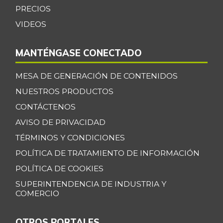
Ciruela negra
PRECIOS
$ 7.367,00
chilena
+0,59%
VIDEOS
08/08/2015
Ciruela roja
$ 6.225,00
MANTÉNGASE CONECTADO
+4,92%
07/25/2026
MESA DE GENERACIÓN DE CONTENIDOS
Coco
$ 4.000,00
NUESTROS PRODUCTOS
-1,16%
03/25/2017
CONTÁCTENOS
Coliflor
$ 4.000,00
AVISO DE PRIVACIDAD
+25,47%
07/25/2026
TÉRMINOS Y CONDICIONES
Color
$ 24.011,00
POLÍTICA DE TRATAMIENTO DE INFORMACIÓN
(condimento)
+0,63%
POLÍTICA DE COOKIES
07/25/2026
SUPERINTENDENCIA DE INDUSTRIA Y
Curuba
$ 2.900,00
COMERCIO
+0,28%
07/25/2026
OTROS PORTALES