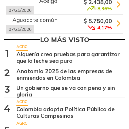
Acelga
$ 2.438,00
+8,36%
07/25/2026
Aguacate común
$ 5.750,00
-4,17%
07/25/2026
Aguacate
LO MÁS VISTO
$ 8.167,00
papelillo
AGRO
+0,52%
1
Alquería crea pruebas para garantizar
07/25/2026
que la leche sea pura
Ahuyama
$ 827,00
2
Anatomía 2025 de las empresas de
+3,38%
11/01/2014
enmiendas en Colombia
Ahuyamín
$ 2.083,00
3
Un gobierno que se va con pena y sin
+14,01%
07/25/2026
gloria
Ajo
AGRO
$ 5.683,00
4
Colombia adopta Política Pública de
+0,14%
07/25/2026
Culturas Campesinas
Alas de pollo sin
AGRO
$ 6.533,00
costillar