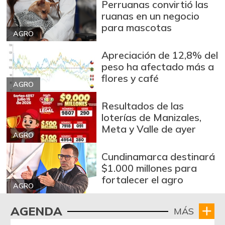
Perruanas convirtió las
+0,91%
07/25/2026
ruanas en un negocio
Bagre rayado
para mascotas
$ 35.000,00
entero fresco
AGRO
+0,96%
07/25/2026
Apreciación de 12,8% del
peso ha afectado más a
Banano criollo
$ 1.750,00
flores y café
+8,23%
07/25/2026
AGRO
Bocachico criollo
Resultados de las
$ 38.000,00
fresco
loterías de Manizales,
-5,00%
Meta y Valle de ayer
07/18/2026
AGRO
Bocadillo veleño
$ 101,00
Cundinamarca destinará
-9,01%
05/21/2016
$1.000 millones para
fortalecer el agro
Bola de pierna de
$ 30.333,00
AGRO
res
-1,09%
07/25/2026
AGENDA
MÁS
Brócoli