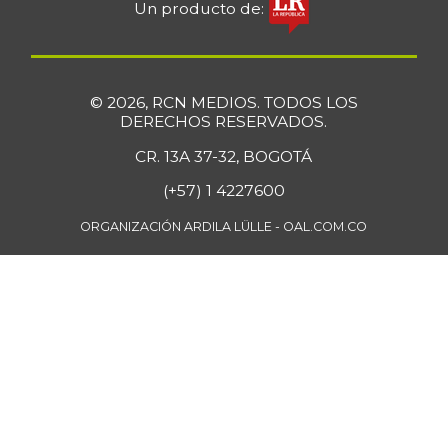
$ 1.689,00
Un producto de:
+9,96%
03/05/2022
Coco
$ 3.978,00
-0,82%
07/25/2026
© 2026, RCN MEDIOS. TODOS LOS
DERECHOS RESERVADOS.
Coles
$ 5.044,00
-10,82%
CR. 13A 37-32, BOGOTÁ
07/25/2026
(+57) 1 4227600
Coliflor
$ 8.494,50
-5,59%
07/25/2026
ORGANIZACIÓN ARDILA LÜLLE - OAL.COM.CO
Color
$ 19.392,00
(condimento)
+0,09%
07/25/2026
Costilla de cerdo
$ 19.866,50
+0,51%
07/25/2026
Costilla de res
$ 21.083,50
+0,48%