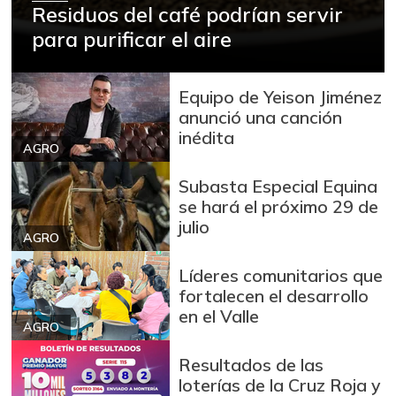
Residuos del café podrían servir
Avena molida
$ 13.148,00
para purificar el aire
+0,14%
07/25/2026
Azúcar
$ 2.917,00
Equipo de Yeison Jiménez
+0,07%
07/25/2026
anunció una canción
inédita
Azúcar refinada
$ 3.844,00
AGRO
-0,13%
07/25/2026
Subasta Especial Equina
Bagre rayado
se hará el próximo 29 de
$ 10.500,00
entero fresco
julio
-
AGRO
05/16/2015
Líderes comunitarios que
Banano Urabá
$ 2.140,00
fortalecen el desarrollo
+3,88%
07/25/2026
en el Valle
AGRO
Banano criollo
$ 2.080,00
+5,05%
Resultados de las
07/25/2026
loterías de la Cruz Roja y
Berenjena
$ 3.511,00