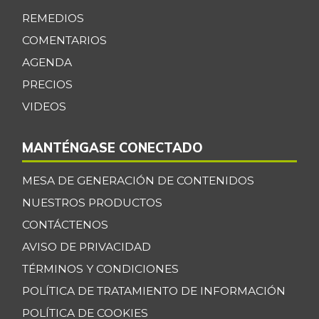
+0,05%
07/25/2026
REMEDIOS
Café molido
$ 54.822,50
COMENTARIOS
-0,02%
07/25/2026
AGENDA
Carne de cerdo en
PRECIOS
$ 14.400,00
canal
VIDEOS
-
07/25/2026
Carne de res en
MANTÉNGASE CONECTADO
$ 17.400,00
canal
-
MESA DE GENERACIÓN DE CONTENIDOS
07/25/2026
NUESTROS PRODUCTOS
Cebolla cabezona
$ 2.958,50
CONTÁCTENOS
blanca
-10,01%
AVISO DE PRIVACIDAD
07/25/2026
TÉRMINOS Y CONDICIONES
Cebolla cabezona
$ 2.272,00
roja
POLÍTICA DE TRATAMIENTO DE INFORMACIÓN
-2,28%
POLÍTICA DE COOKIES
07/25/2026