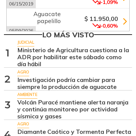
-1,09%
06/15/2019
Aguacate
$ 11.950,00
papelillo
-0,60%
05/09/2026
LO MÁS VISTO
Ahuyama
$ 2.145,00
JUDICIAL
-0,19%
Ministerio de Agricultura cuestiona a la
1
07/18/2026
ADR por habilitar este sábado como
Ahuyamín
$ 870,00
día hábil
+2,23%
08/05/2017
AGRO
2
Investigación podría cambiar para
Ajo
$ 5.539,00
siempre la producción de aguacate
-0,49%
07/25/2026
AMBIENTE
Ají dulce
Volcán Puracé mantiene alerta naranja
$ 2.875,00
3
y continúa monitoreo por actividad
-12,67%
01/17/2015
sísmica y gases
Ají topito dulce
$ 2.853,00
AGRO
+2,52%
11/27/2021
Diamante Caótico y Tormenta Perfecta
4