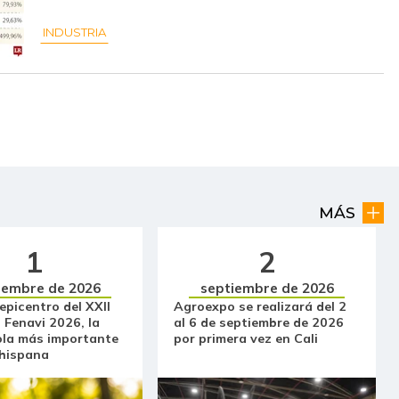
$ 16.500,00
-
-
INDUSTRIA
$ 6.000,00
-
-
$ 30.000,00
-
-
$ 176.458,00
+$ 61,00
+0,03%
$ 60.900,00
-
-
MÁS
$ 5.467,00
+$ 100,00
+1,86%
1
2
$ 5.367,00
+$ 34,00
+0,64%
iembre de 2026
septiembre de 2026
$ 2.833,00
-$ 109,00
-3,70%
 epicentro del XXII
Agroexpo se realizará del 2
 Fenavi 2026, la
al 6 de septiembre de 2026
$ 1.926,50
-$ 87,50
-4,34%
ola más importante
por primera vez en Cali
 hispana
$ 760,00
-$ 240,00
-24,00%