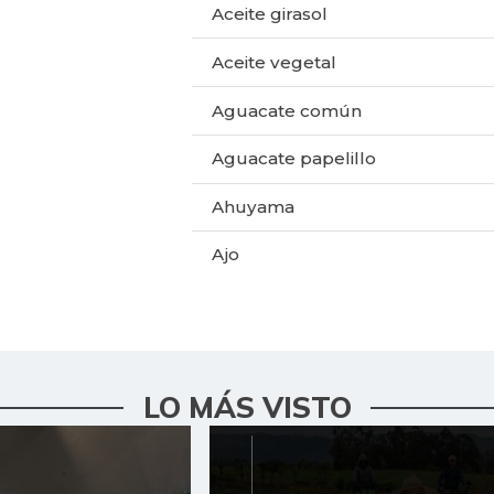
Aceite girasol
Aceite vegetal
Aguacate común
Aguacate papelillo
Ahuyama
Ajo
Ají dulce
Ají topito dulce
Alas de pollo sin costillar
LO MÁS VISTO
Apio
Arroz