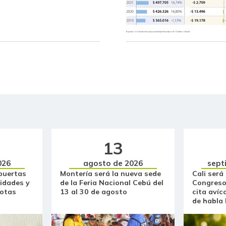
Brazo sin hueso de cerdo
Cachama fresca
Cadera de res
Café instantáneo
Café molido
Carne de cerdo en canal
13
Carne de res en canal
026
agosto de 2026
sept
Cebolla cabezona blanca
puertas
Montería será la nueva sede
Cali será
idades y
de la Feria Nacional Cebú del
Congreso
Cebolla cabezona roja
otas
13 al 30 de agosto
cita avíc
de habla
Cebolla junca