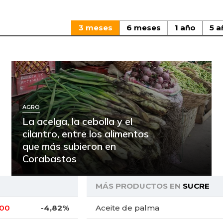
3 meses
6 meses
1 año
5 a
AGRO
La acelga, la cebolla y el
cilantro, entre los alimentos
que más subieron en
Corabastos
MÁS PRODUCTOS EN
SUCRE
,00
-4,82%
Aceite de palma