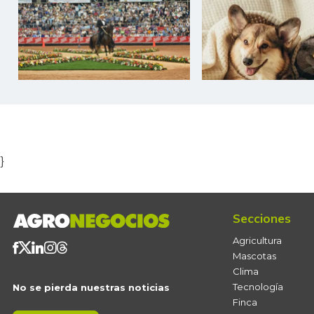
Item
1
of
5
}
Secciones
Agricultura
Mascotas
Clima
Tecnología
No se pierda nuestras noticias
Finca