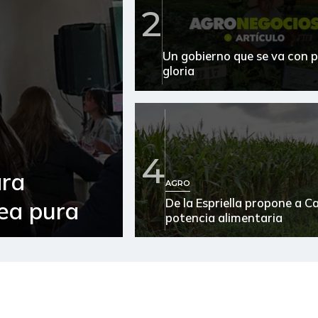
2
Arroz blanco en bulto
Un gobierno que se va con p
Arroz de primera
gloria
Arroz de segunda
Arroz excelso
Arveja verde seca
4
ara
AGRO
Atún en lata
De la Espriella propone a 
sea pura
potencia alimentaria
Avena en hojuelas
Avena molida
Azúcar
Azúcar refinada