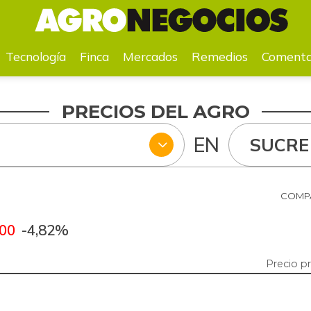
a
Mercados
Remedios
Comentarios
Agenda
Pr
Tecnología
Finca
Mercados
Remedios
Comenta
PRECIOS DEL AGRO
EN
SUCRE
COMPA
,00
-4,82%
Precio p