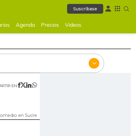
Suscríbase
Suscríbase
ecios
Videos
rios
Agenda
Precios
Videos
RTIR EN:
romedio en Sucre