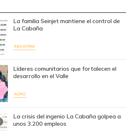
$ 12.000,00
-
-
La familia Seinjet mantiene el control de
$ 2.420,00
+$ 20,00
+0,83%
La Cabaña
$ 1.722,00
-$ 195,00
-10,17%
INDUSTRIA
$ 12.000,00
+$ 5.000,00
+71,43%
$ 11.667,00
+$ 1.667,00
+16,67%
Líderes comunitarios que fortalecen el
$ 14.000,00
-$ 500,00
-3,45%
desarrollo en el Valle
$ 30.000,00
-
-
AGRO
$ 30.000,00
-
-
$ 30.000,00
-
-
La crisis del ingenio La Cabaña golpea a
unos 3.200 empleos
$ 14.500,00
-
-