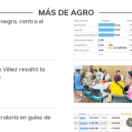
Bagre rayado entero fresco
MÁS DE AGRO
negra, contra el
Banano Urabá
Berenjena
Blanquillo entero fresco
Bocachico criollo fresco
 Vélez resaltó la
Bocachico importado
s
Bola de brazo de res
Bola de pierna de res
Bota de res
raloría en guías de
Brazo con hueso de cerdo