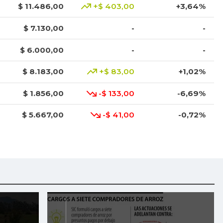
$ 11.486,00
+$ 403,00
+3,64%
$ 7.130,00
-
-
$ 6.000,00
-
-
$ 8.183,00
+$ 83,00
+1,02%
$ 1.856,00
-$ 133,00
-6,69%
$ 5.667,00
-$ 41,00
-0,72%
$ 3.750,00
-$ 111,00
-2,87%
$ 3.063,00
-$ 62,00
-1,98%
$ 6.950,00
-$ 50,00
-0,71%
$ 1.333,00
-$ 92,00
-6,46%
$ 1.100,00
+$ 75,00
+7,32%