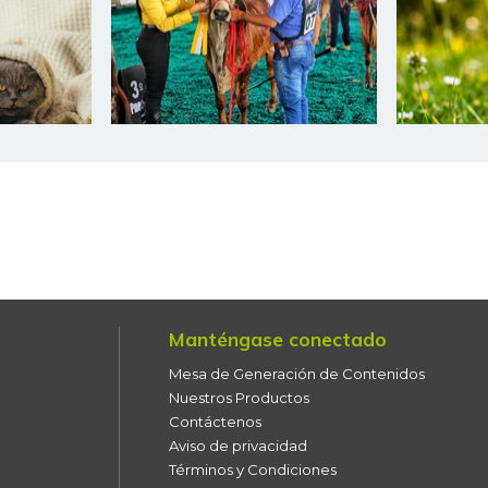
Cebolla larga
Centro de pierna de res
Chatas de res
Chocolate dulce
Chócolo mazorca
Coco
Color (condimento)
Manténgase conectado
Costilla de cerdo
Mesa de Generación de Contenidos
Costilla de res
Nuestros Productos
Contáctenos
Cuchuco de maíz
Aviso de privacidad
Términos y Condiciones
Fresa