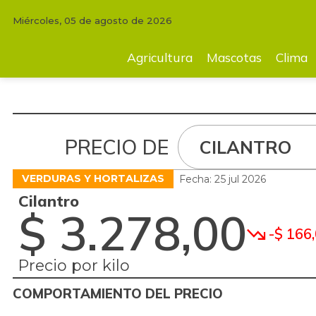
Miércoles, 05 de agosto de 2026
Agricultura
Mascotas
Clima
Tecnología
Finc
Agricultura
Mascotas
Clima
PRECIO DE
CILANTRO
VERDURAS Y HORTALIZAS
Fecha: 25 jul 2026
Cilantro
$ 3.278,00
-$ 166
Precio por kilo
COMPORTAMIENTO DEL PRECIO