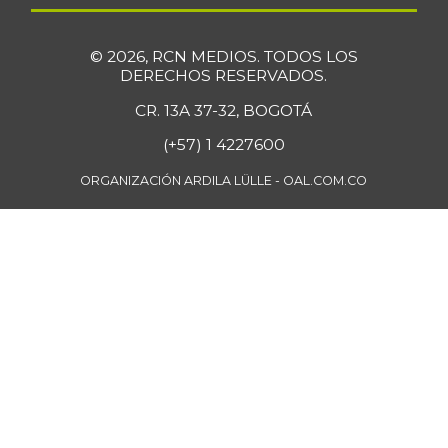
de res
-0,96%
07/25/2026
© 2026, RCN MEDIOS. TODOS LOS
Coles
$ 1.733,00
DERECHOS RESERVADOS.
-
12/29/2012
CR. 13A 37-32, BOGOTÁ
Coliflor
$ 4.750,00
(+57) 1 4227600
-5,00%
06/13/2015
ORGANIZACIÓN ARDILA LÜLLE - OAL.COM.CO
Color
$ 23.667,00
(condimento)
-
07/25/2026
Costilla de cerdo
$ 16.250,00
-
07/25/2026
Costilla de res
$ 18.750,00
-
07/25/2026
Cuchuco de maíz
$ 2.225,00
-