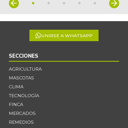
Item
+1,97%
1
07/25/2026
of
Cadera de res
$ 32.500,00
5
-
07/25/2026
UNIRSE A WHATSAPP
Café molido
$ 44.000,00
-
07/25/2026
Calabaza
SECCIONES
$ 923,00
+18,33%
03/04/2017
AGRICULTURA
Carne de res en
MASCOTAS
$ 8.000,00
canal
-
CLIMA
02/23/2019
TECNOLOGÍA
Cebolla cabezona
$ 2.767,00
FINCA
blanca
-6,74%
MERCADOS
07/25/2026
REMEDIOS
Cebolla cabezona