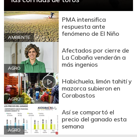
Berenjena
$ 1.987,00
+29,19%
07/25/2026
PMA intensifica
Blanquillo entero
respuesta ante
$ 15.250,00
fresco
fenómeno de El Niño
+5,17%
AMBIENTE
07/25/2026
Bocachico criollo
Afectados por cierre de
$ 21.250,00
fresco
La Cabaña venderán a
-
más ingenios
07/25/2026
AGRO
Bocachico
$ 16.375,00
Habichuela, limón tahití y
importado
mazorca subieron en
+0,77%
07/25/2026
Corabastos
AGRO
Bola de brazo de
$ 32.500,00
res
Así se comportó el
-
precio del ganado esta
07/25/2026
semana
Bola de pierna de
AGRO
$ 32.500,00