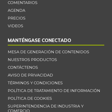
$ 2.008,50
roja
COMENTARIOS
-4,70%
AGENDA
07/25/2026
PRECIOS
Cebolla larga
$ 1.684,00
VIDEOS
+12,79%
07/25/2026
Centro de pierna
$ 32.500,00
MANTÉNGASE CONECTADO
de res
-
07/25/2026
MESA DE GENERACIÓN DE CONTENIDOS
Chatas de res
$ 36.000,00
NUESTROS PRODUCTOS
-
07/25/2026
CONTÁCTENOS
Chocolate dulce
AVISO DE PRIVACIDAD
$ 36.250,00
-
TÉRMINOS Y CONDICIONES
07/25/2026
POLÍTICA DE TRATAMIENTO DE INFORMACIÓN
Chuleta de lomo
$ 10.000,00
de cerdo
POLÍTICA DE COOKIES
+11,11%
01/10/2015
SUPERINTENDENCIA DE INDUSTRIA Y
COMERCIO