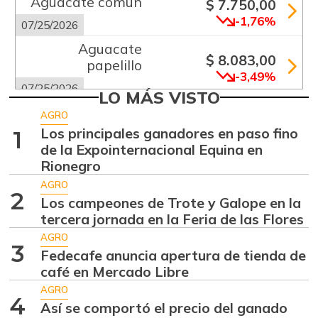
Aguacate común
$ 7.750,00
-1,76%
07/25/2026
Aguacate
$ 8.083,00
papelillo
-3,49%
07/25/2026
LO MÁS VISTO
Ahuyama
$ 2.067,00
AGRO
-3,86%
Los principales ganadores en paso fino
1
07/25/2026
de la Expointernacional Equina en
Ajo
$ 5.675,00
Rionegro
+2,40%
07/25/2026
AGRO
2
Los campeones de Trote y Galope en la
Ají dulce
$ 3.479,00
tercera jornada en la Feria de las Flores
+5,55%
01/17/2015
AGRO
3
Ají topito dulce
Fedecafe anuncia apertura de tienda de
$ 3.250,00
café en Mercado Libre
-12,85%
07/25/2026
AGRO
Alas de pollo sin
4
Así se comportó el precio del ganado
$ 8.375,00
costillar