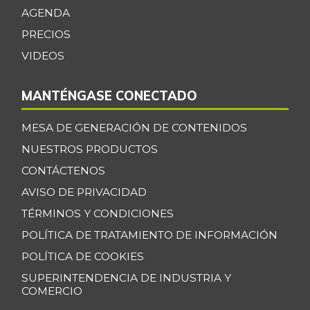
-4,75%
AGENDA
08/01/2026
PRECIOS
Centro de pierna
$ 32.500,00
de res
VIDEOS
-
08/01/2026
MANTÉNGASE CONECTADO
Chatas de res
$ 36.000,00
-
08/01/2026
MESA DE GENERACIÓN DE CONTENIDOS
Chocolate dulce
$ 36.500,00
NUESTROS PRODUCTOS
+0,69%
08/01/2026
CONTÁCTENOS
Chuleta de lomo
AVISO DE PRIVACIDAD
$ 10.000,00
de cerdo
TÉRMINOS Y CONDICIONES
+11,11%
01/10/2015
POLÍTICA DE TRATAMIENTO DE INFORMACIÓN
Chócolo mazorca
$ 1.163,00
POLÍTICA DE COOKIES
-1,02%
08/01/2026
SUPERINTENDENCIA DE INDUSTRIA Y
COMERCIO
Cilantro
$ 3.175,00