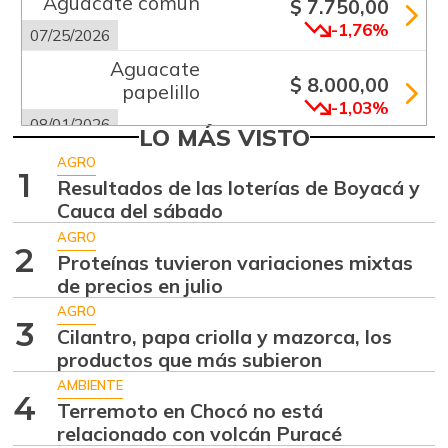
Aguacate común
$ 7.750,00
-1,76%
07/25/2026
Aguacate
$ 8.000,00
papelillo
-1,03%
08/01/2026
LO MÁS VISTO
Ahuyama
$ 1.900,00
AGRO
1
-8,08%
Resultados de las loterías de Boyacá y
08/01/2026
Cauca del sábado
Ajo
$ 5.600,00
AGRO
-1,32%
2
08/01/2026
Proteínas tuvieron variaciones mixtas
de precios en julio
Ají dulce
$ 3.479,00
AGRO
+5,55%
01/17/2015
3
Cilantro, papa criolla y mazorca, los
Ají topito dulce
productos que más subieron
$ 3.688,00
+13,48%
AMBIENTE
08/01/2026
4
Terremoto en Chocó no está
Apio
$ 1.413,00
relacionado con volcán Puracé