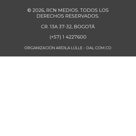
-
12/29/2012
© 2026, RCN MEDIOS. TODOS LOS
Coliflor
$ 4.750,00
DERECHOS RESERVADOS.
-5,00%
06/13/2015
CR. 13A 37-32, BOGOTÁ
Color
(+57) 1 4227600
$ 23.667,00
(condimento)
-
ORGANIZACIÓN ARDILA LÜLLE - OAL.COM.CO
08/01/2026
Costilla de cerdo
$ 16.250,00
-
08/01/2026
Costilla de res
$ 18.750,00
-
08/01/2026
Cuchuco de maíz
$ 2.225,00
-
08/01/2026
Curuba
$ 2.000,00
-
12/13/2014