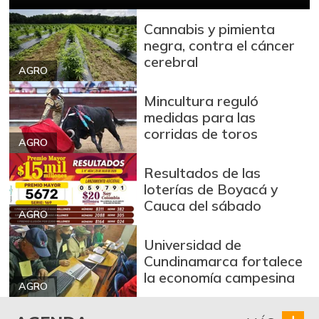
fresco
+6,56%
08/01/2026
Cannabis y pimienta
negra, contra el cáncer
Bocachico criollo
cerebral
$ 22.500,00
fresco
AGRO
+5,88%
08/01/2026
Mincultura reguló
Bocachico
medidas para las
$ 16.375,00
importado
corridas de toros
-
AGRO
08/01/2026
Resultados de las
Bola de brazo de
$ 32.500,00
loterías de Boyacá y
res
Cauca del sábado
-
AGRO
08/01/2026
Bola de pierna de
Universidad de
$ 32.500,00
res
Cundinamarca fortalece
-
la economía campesina
08/01/2026
AGRO
Borojó
$ 5.000,00