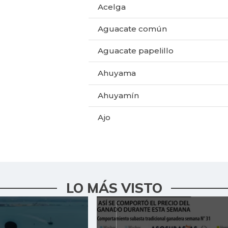
Acelga
Aguacate común
Aguacate papelillo
Ahuyama
Ahuyamín
Ajo
Alas de pollo sin costillar
Apio
Arracacha amarilla
LO MÁS VISTO
Arroz
Arroz blanco