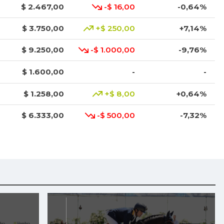
$ 2.467,00
-$ 16,00
-0,64%
$ 3.750,00
+$ 250,00
+7,14%
$ 9.250,00
-$ 1.000,00
-9,76%
$ 1.600,00
-
-
$ 1.258,00
+$ 8,00
+0,64%
$ 6.333,00
-$ 500,00
-7,32%
$ 7.650,00
-
-
$ 3.567,00
+$ 167,00
+4,91%
$ 5.117,00
+$ 634,00
+14,14%
$ 1.169,72
+$ 2,97
+0,25%
$ 2.627,67
-