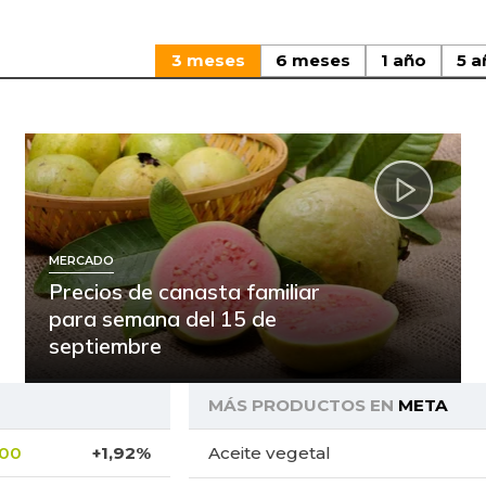
3 meses
6 meses
1 año
5 a
MERCADO
Precios de canasta familiar
para semana del 15 de
septiembre
MÁS PRODUCTOS EN
META
,00
+1,92%
Aceite vegetal