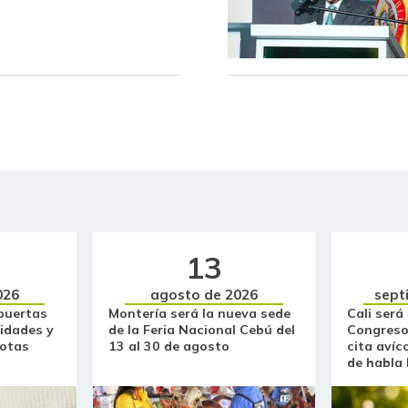
Brazo con hueso de cerdo
Brazo sin hueso de cerdo
Brócoli
Cabeza de lomo de cerdo
Cachama fresca
Cadera de res
13
Café molido
026
agosto de 2026
sept
Caja de sopa de pollo
puertas
Montería será la nueva sede
Cali será
idades y
de la Feria Nacional Cebú del
Congreso
otas
13 al 30 de agosto
cita avíc
Calabaza
de habla
Cebolla cabezona blanca