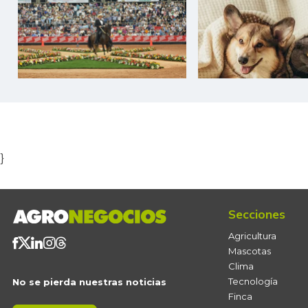
Item
1
of
5
}
Secciones
Agricultura
Mascotas
Clima
Tecnología
No se pierda nuestras noticias
Finca