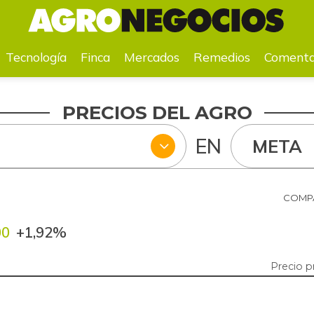
a
Mercados
Remedios
Comentarios
Agenda
Pr
Tecnología
Finca
Mercados
Remedios
Comenta
PRECIOS DEL AGRO
EN
META
COMPA
00
+1,92%
Precio 