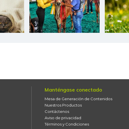
Cebolla larga
Centro de pierna de res
Chatas de res
Chocolate dulce
Chocolate instantáneo
Chócolo mazorca
Cidra
Manténgase conectado
Cilantro
Mesa de Generación de Contenidos
Nuestros Productos
Ciruela roja
Contáctenos
Aviso de privacidad
Coliflor
Términos y Condiciones