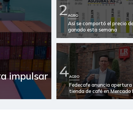
2
Arroz blanco en bulto
AGRO
Así se comportó el precio de
Arroz de primera
ganado esta semana
Arroz paddy verde
Arveja verde
Arveja verde seca
4
ra impulsar
AGRO
Atún en lata
Fedecafe anuncia apertura
Avena en hojuelas
tienda de café en Mercado 
Avena molida
Azúcar
Azúcar morena