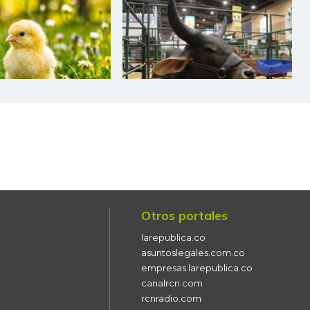
$ 3.181,00
-$ 597,00
-15,80%
$ 30.000,00
-
-
$ 39.500,00
-
-
$ 33.491,00
-$ 166,00
-0,49%
$ 40.000,00
-
-
$ 1.692,00
-$ 100,00
-5,58%
$ 1.633,00
-
-
Otros portales
$ 3.083,00
-$ 1.084,00
-26,01%
larepublica.co
asuntoslegales.com.co
$ 4.817,00
-$ 233,00
-4,61%
empresas.larepublica.co
canalrcn.com
$ 3.567,00
-$ 66,00
-1,82%
rcnradio.com