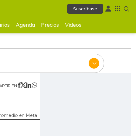
Suscríbase
Suscríbase
ecios
Videos
rios
Agenda
Precios
Videos
RTIR EN:
promedio en Meta