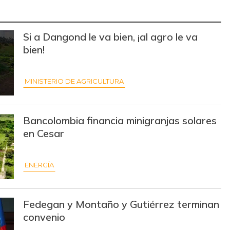
$ 3.869,00
-
-
Si a Dangond le va bien, ¡al agro le va
$ 35.000,00
-
-
bien!
$ 14.000,00
-$ 1.333,00
-8,69%
MINISTERIO DE AGRICULTURA
$ 1.597,00
+$ 17,00
+1,08%
$ 3.308,00
-$ 17,00
-0,51%
Bancolombia financia minigranjas solares
en Cesar
$ 26.000,00
-
-
$ 394,00
+$ 2,00
+0,51%
ENERGÍA
$ 30.000,00
-
-
Fedegan y Montaño y Gutiérrez terminan
$ 8.275,00
-$ 125,00
-1,49%
convenio
$ 30.000,00
-
-