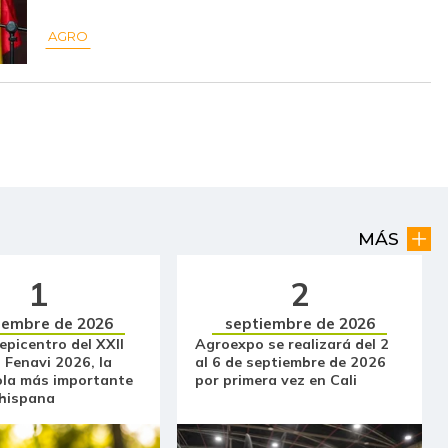
$ 9.800,00
+$ 200,00
+2,08%
AGRO
$ 17.750,00
-
-
$ 2.400,00
+$ 89,00
+3,85%
$ 18.000,00
-
-
$ 11.500,00
-$ 333,00
-2,81%
MÁS
$ 30.000,00
-
-
1
2
$ 53.660,00
-
-
iembre de 2026
septiembre de 2026
$ 28.768,00
+$ 1.661,00
+6,13%
 epicentro del XXII
Agroexpo se realizará del 2
 Fenavi 2026, la
al 6 de septiembre de 2026
ola más importante
por primera vez en Cali
$ 1.229,00
-$ 229,00
-15,71%
 hispana
$ 2.642,00
-$ 266,00
-9,15%