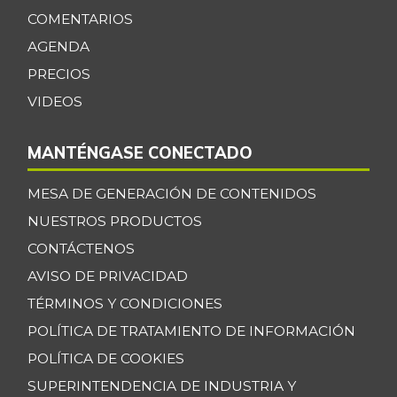
Cadera de res
$ 34.467,00
COMENTARIOS
+0,10%
07/25/2026
AGENDA
Café instantáneo
$ 205.863,50
PRECIOS
+0,05%
07/25/2026
VIDEOS
Café molido
$ 54.822,50
-0,02%
MANTÉNGASE CONECTADO
07/25/2026
Carne de res en
MESA DE GENERACIÓN DE CONTENIDOS
$ 8.300,00
canal
+47,35%
NUESTROS PRODUCTOS
03/09/2013
CONTÁCTENOS
Cebolla cabezona
$ 2.958,50
AVISO DE PRIVACIDAD
blanca
-10,01%
TÉRMINOS Y CONDICIONES
07/25/2026
POLÍTICA DE TRATAMIENTO DE INFORMACIÓN
Cebolla cabezona
$ 2.272,00
POLÍTICA DE COOKIES
roja
-2,28%
SUPERINTENDENCIA DE INDUSTRIA Y
07/25/2026