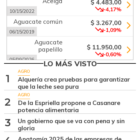
Acelga
$ 4.483,00
-4,17%
10/15/2022
Aguacate común
$ 3.267,00
-1,09%
06/15/2019
Aguacate
$ 11.950,00
papelillo
-0,60%
05/09/2026
LO MÁS VISTO
Ahuyama
$ 2.145,00
AGRO
1
-0,19%
Alquería crea pruebas para garantizar
07/18/2026
que la leche sea pura
Ahuyamín
$ 870,00
AGRO
+2,23%
2
08/05/2017
De la Espriella propone a Casanare
potencia alimentaria
Ajo
$ 5.539,00
-0,49%
3
Un gobierno que se va con pena y sin
07/25/2026
gloria
Ají dulce
$ 2.875,00
Anatomía 2025 de las empresas de