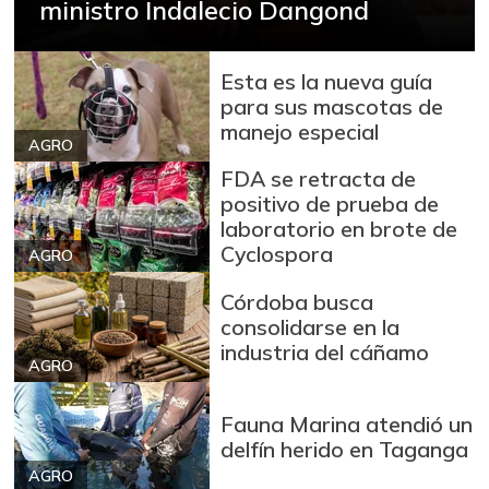
ministro Indalecio Dangond
-0,04%
07/25/2026
Avena en hojuelas
$ 9.294,00
Esta es la nueva guía
+0,14%
07/25/2026
para sus mascotas de
Avena molida
$ 13.148,00
manejo especial
AGRO
+0,14%
07/25/2026
FDA se retracta de
Azúcar
$ 2.917,00
positivo de prueba de
+0,07%
laboratorio en brote de
07/25/2026
Cyclospora
AGRO
Azúcar refinada
$ 3.844,00
-0,13%
Córdoba busca
07/25/2026
consolidarse en la
Bagre rayado
industria del cáñamo
$ 10.500,00
entero fresco
AGRO
-
05/16/2015
Fauna Marina atendió un
Banano Urabá
$ 2.140,00
delfín herido en Taganga
+3,88%
07/25/2026
AGRO