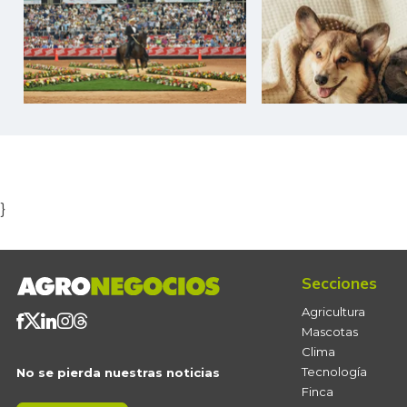
Item
1
of
5
}
Secciones
Agricultura
Mascotas
Clima
Tecnología
No se pierda nuestras noticias
Finca