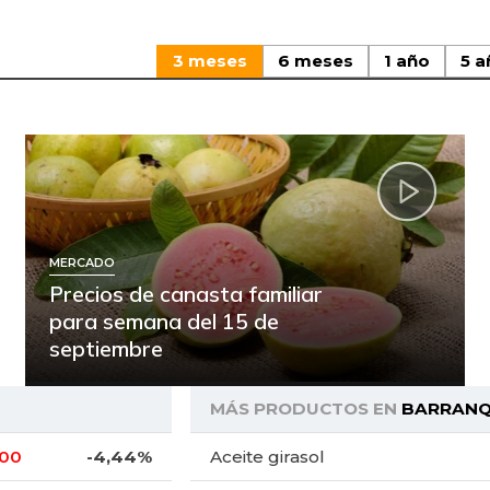
3 meses
6 meses
1 año
5 a
MERCADO
Precios de canasta familiar
para semana del 15 de
septiembre
MÁS PRODUCTOS EN
BARRANQ
,00
-4,44%
Aceite girasol