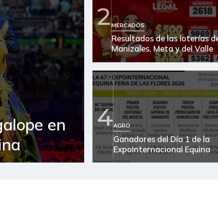
2
Arroz
MERCADOS
Resultados de las loterías d
Arroz blanco en bulto
Manizales, Meta y del Valle
Arroz de primera
Arroz de segunda
Arroz excelso
4
galope en
Arroz paddy verde
AGRO
Ganadores del Día 1 de la
ina
Arveja enlatada
ExpoInternacional Equina
Arveja verde
Arveja verde seca
Atún en lata