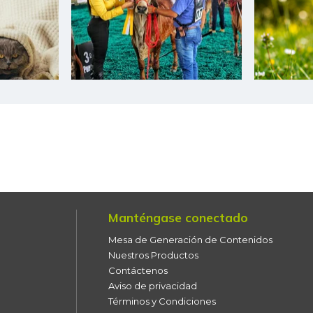
Cebolla cabezona blanca
Cebolla cabezona roja
Cebolla junca
Cebolla larga
Cebollín chino
Centro de pierna de res
Chatas de res
Manténgase conectado
Mesa de Generación de Contenidos
Chocolate dulce
Nuestros Productos
Contáctenos
Chócolo mazorca
Aviso de privacidad
Cilantro
Términos y Condiciones