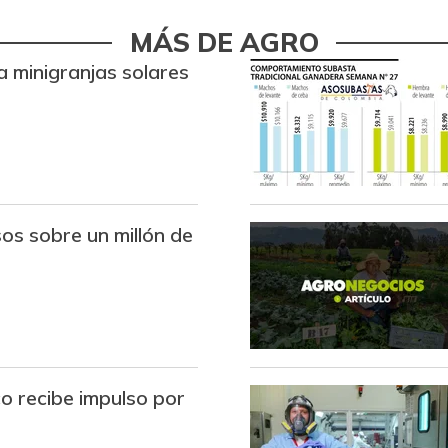
Avena en hojuelas
MÁS DE AGRO
Avena molida
a minigranjas solares
Azúcar
Azúcar refinada
Bagre rayado entero fresco
os sobre un millón de
Banano Urabá
s
Banano criollo
Berenjena
Blanquillo entero fresco
ico recibe impulso por
Bocachico criollo fresco