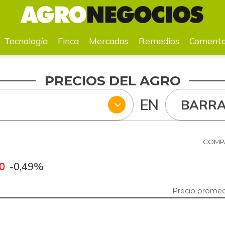
a
Mercados
Remedios
Comentarios
Agenda
Pr
Tecnología
Finca
Mercados
Remedios
Comenta
PRECIOS DEL AGRO
EN
BARRA
COMPA
0
-0,49%
Precio promedi