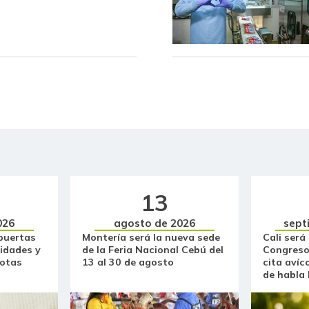
Bocachico importado
Bola de brazo de res
Bola de pierna de res
Bota de res
Brazo con hueso de cerdo
Brazo sin hueso de cerdo
Brócoli
13
Cadera de res
026
agosto de 2026
sept
puertas
Montería será la nueva sede
Cali será
Café instantáneo
idades y
de la Feria Nacional Cebú del
Congreso
otas
13 al 30 de agosto
cita avíc
de habla
Café molido
Carne de res en canal