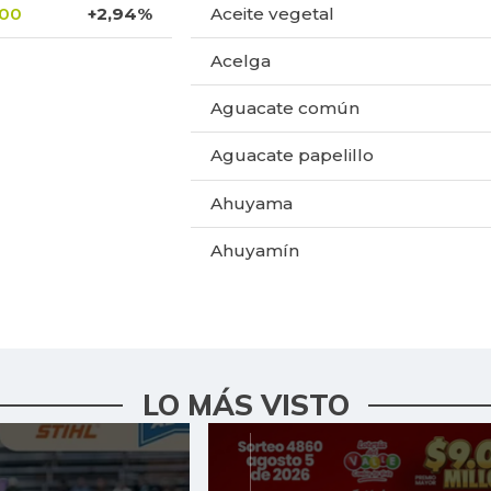
,00
+2,94%
Aceite vegetal
Acelga
Aguacate común
Aguacate papelillo
Ahuyama
Ahuyamín
Ajo
Ají dulce
Ají topito dulce
LO MÁS VISTO
Alas de pollo sin costillar
Apio