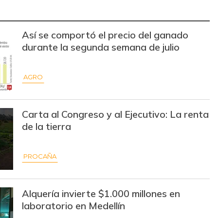
$ 9.294,00
+$ 13,00
+0,14%
$ 13.148,00
+$ 19,00
+0,14%
Así se comportó el precio del ganado
durante la segunda semana de julio
$ 2.917,00
+$ 2,00
+0,07%
$ 3.844,00
-$ 5,00
-0,13%
AGRO
$ 10.500,00
-
-
Carta al Congreso y al Ejecutivo: La renta
$ 2.140,00
+$ 80,00
+3,88%
de la tierra
$ 2.080,00
+$ 100,00
+5,05%
PROCAÑA
$ 3.511,00
+$ 89,00
+2,60%
$ 7.750,00
-
-
Alquería invierte $1.000 millones en
$ 12.525,00
+$ 175,00
+1,42%
laboratorio en Medellín