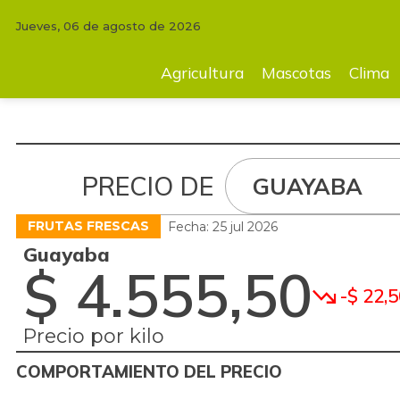
Jueves, 06 de agosto de 2026
Agricultura
Mascotas
Clima
Tecnología
Finc
Agricultura
Mascotas
Clima
PRECIO DE
GUAYABA
FRUTAS FRESCAS
Fecha: 25 jul 2026
Guayaba
$ 4.555,50
-$ 22,5
Precio por kilo
COMPORTAMIENTO DEL PRECIO