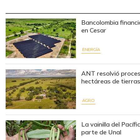
Bancolombia financi
en Cesar
ENERGÍA
ANT resolvió proces
hectáreas de tierra
AGRO
La vainilla del Pacíf
parte de Unal