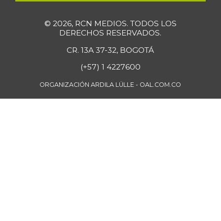
© 2026, RCN MEDIOS. TODOS LOS
DERECHOS RESERVADOS.
CR. 13A 37-32, BOGOTÁ
(+57) 1 4227600
ORGANIZACIÓN ARDILA LÜLLE - OAL.COM.CO