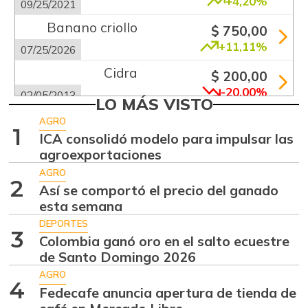
+4,20%
09/25/2021
Banano criollo
$ 750,00
+11,11%
07/25/2026
Cidra
$ 200,00
-20,00%
02/05/2013
LO MÁS VISTO
Guanábana
$ 3.650,00
AGRO
1
-19,78%
ICA consolidó modelo para impulsar las
05/03/2026
agroexportaciones
Guayaba común
$ 950,00
AGRO
-
2
02/01/2014
Así se comportó el precio del ganado
esta semana
Limón Tahití
$ 1.375,00
DEPORTES
+22,22%
07/25/2026
3
Colombia ganó oro en el salto ecuestre
Limón mandarino
de Santo Domingo 2026
$ 1.075,00
+7,50%
AGRO
07/25/2026
4
Fedecafe anuncia apertura de tienda de
Mandarina
$ 4.750,00