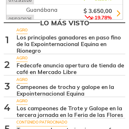
Guanábana
$ 3.650,00
-19,78%
05/03/2026
LO MÁS VISTO
Guayaba común
$ 950,00
AGRO
-
Los principales ganadores en paso fino
1
02/01/2014
de la Expointernacional Equina en
Limón Tahití
$ 1.375,00
Rionegro
+22,22%
07/25/2026
AGRO
2
Fedecafe anuncia apertura de tienda de
Limón mandarino
$ 1.075,00
café en Mercado Libre
+7,50%
07/25/2026
AGRO
3
Mandarina
Campeones de trocha y galope en la
$ 4.750,00
Expointernacional Equina
-1,55%
07/25/2026
AGRO
Mandarina común
4
$ 3.425,00
Los campeones de Trote y Galope en la
+10,02%
06/27/2026
tercera jornada en la Feria de las Flores
CONTENIDO PATROCINADO
Mango común
$ 1.550,00
5