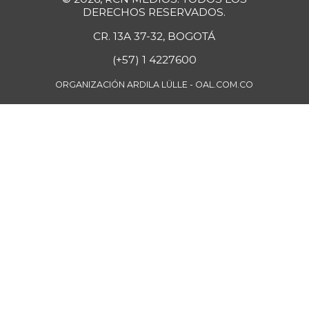
DERECHOS RESERVADOS.
CR. 13A 37-32, BOGOTÁ
(+57) 1 4227600
ORGANIZACIÓN ARDILA LÜLLE - OAL.COM.CO