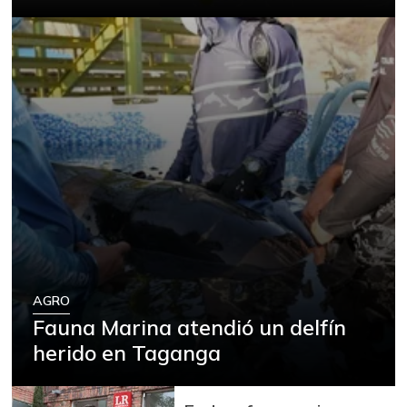
Tomate chonto
$ 3.700,00
+9,21%
07/25/2026
Zapote
$ 2.083,00
-10,72%
07/19/2025
plátano hartón
$ 1.125,00
verde
+15,38%
07/25/2026
FUENTE: SIPSA (Sistema de Información
de Precios), DANE.
AGRO
Fauna Marina atendió un delfín
herido en Taganga