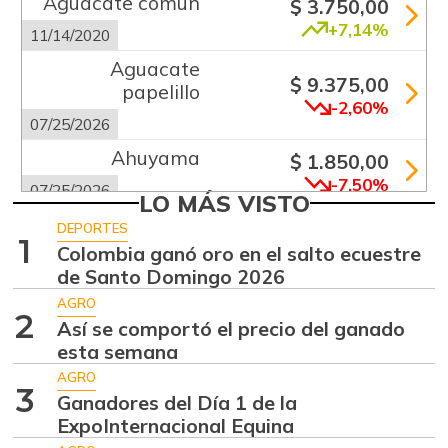
Aguacate común
$ 3.750,00
+7,14%
11/14/2020
Aguacate
$ 9.375,00
papelillo
-2,60%
07/25/2026
Ahuyama
$ 1.850,00
-7,50%
07/25/2026
LO MÁS VISTO
Ahuyamín
$ 1.429,00
DEPORTES
1
+0,28%
Colombia ganó oro en el salto ecuestre
07/25/2026
de Santo Domingo 2026
Ajo
$ 6.229,00
AGRO
-3,86%
2
07/25/2026
Así se comportó el precio del ganado
esta semana
Alas de pollo sin
$ 7.650,00
costillar
AGRO
3
-
Ganadores del Día 1 de la
07/25/2026
ExpoInternacional Equina
Apio