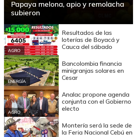
Azúcar morena
$ 3.987,00
Papaya melona, apio y remolacha
-
subieron
07/25/2026
Azúcar refinada
$ 3.869,00
-
07/25/2026
Resultados de las
loterías de Boyacá y
Bagre rayado en
Cauca del sábado
$ 35.000,00
postas congelado
AGRO
-
07/25/2026
Bancolombia financia
Bagre rayado
minigranjas solares en
$ 11.000,00
entero congelado
Cesar
-
ENERGÍA
10/12/2019
Analac propone agenda
Bagre rayado
$ 24.500,00
conjunta con el Gobierno
entero fresco
electo
-
AGRO
07/25/2026
Banano Urabá
$ 2.340,00
Montería será la sede de
la Feria Nacional Cebú en
+0,36%
07/25/2026