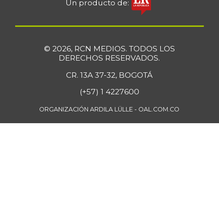
-
Un producto de:
07/25/2026
Cilantro
$ 4.791,50
-14,95%
07/25/2026
© 2026, RCN MEDIOS. TODOS LOS
Ciruela roja
$ 4.817,00
DERECHOS RESERVADOS.
-4,61%
07/25/2026
CR. 13A 37-32, BOGOTÁ
Coliflor
$ 3.567,00
(+57) 1 4227600
-1,82%
07/25/2026
ORGANIZACIÓN ARDILA LÜLLE - OAL.COM.CO
Costilla de cerdo
$ 18.875,00
-
07/25/2026
Costilla de res
$ 23.000,00
-2,65%
07/25/2026
Curuba
$ 3.483,00
+7,73%
07/25/2026
Curuba larga
$ 952,00