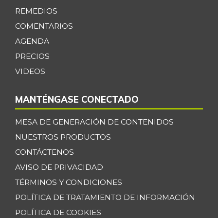
-9,15%
07/25/2026
REMEDIOS
Cadera de res
COMENTARIOS
$ 30.000,00
+0,84%
AGENDA
07/25/2026
PRECIOS
Café molido
$ 53.660,00
VIDEOS
-
07/25/2026
Caja de sopa de
$ 28.768,00
MANTÉNGASE CONECTADO
pollo
+6,13%
07/25/2026
MESA DE GENERACIÓN DE CONTENIDOS
Calabaza
$ 1.229,00
NUESTROS PRODUCTOS
-15,71%
07/25/2026
CONTÁCTENOS
Cebolla cabezona
AVISO DE PRIVACIDAD
$ 2.805,50
blanca
TÉRMINOS Y CONDICIONES
-4,53%
07/25/2026
POLÍTICA DE TRATAMIENTO DE INFORMACIÓN
Cebolla larga
$ 2.799,00
POLÍTICA DE COOKIES