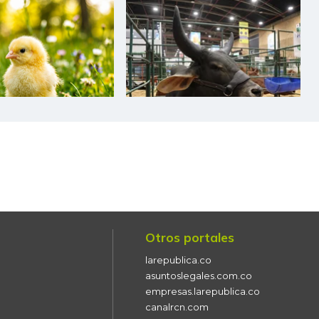
Otros portales
larepublica.co
asuntoslegales.com.co
empresas.larepublica.co
canalrcn.com