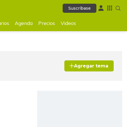
Suscríbase
Suscríbase
ecios
Videos
rios
Agenda
Precios
Videos
Agregar tema