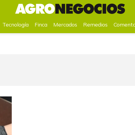
a
Mercados
Remedios
Comentarios
Agenda
Pr
Tecnología
Finca
Mercados
Remedios
Comenta