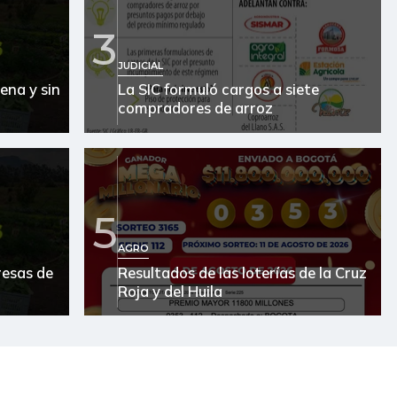
3
JUDICIAL
ena y sin
La SIC formuló cargos a siete
compradores de arroz
5
AGRO
resas de
Resultados de las loterías de la Cruz
Roja y del Huila