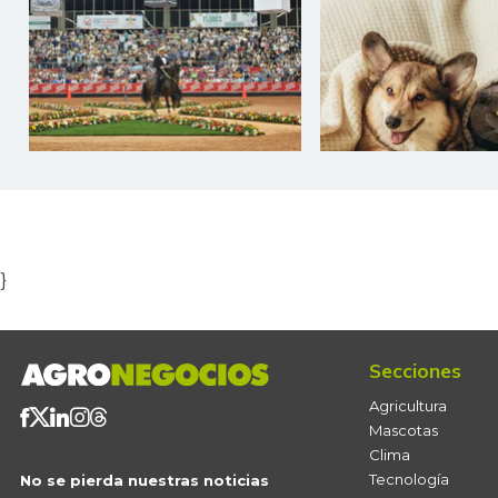
Item
1
of
5
}
Secciones
Agricultura
Mascotas
Clima
Tecnología
No se pierda nuestras noticias