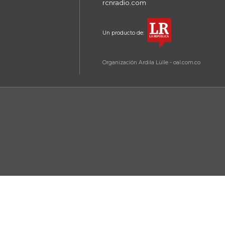
rcnradio.com
Un producto de:
Organización Ardila Lülle - oal.com.co