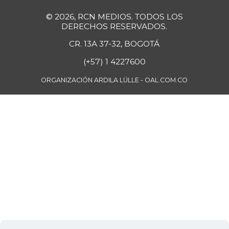
© 2026, RCN MEDIOS. TODOS LOS
DERECHOS RESERVADOS.
CR. 13A 37-32, BOGOTÁ
(+57) 1 4227600
ORGANIZACIÓN ARDILA LÜLLE - OAL.COM.CO