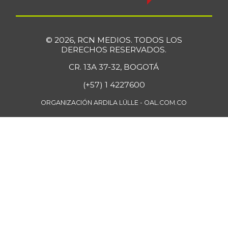
© 2026, RCN MEDIOS. TODOS LOS
DERECHOS RESERVADOS.
CR. 13A 37-32, BOGOTÁ
(+57) 1 4227600
ORGANIZACIÓN ARDILA LÜLLE - OAL.COM.CO