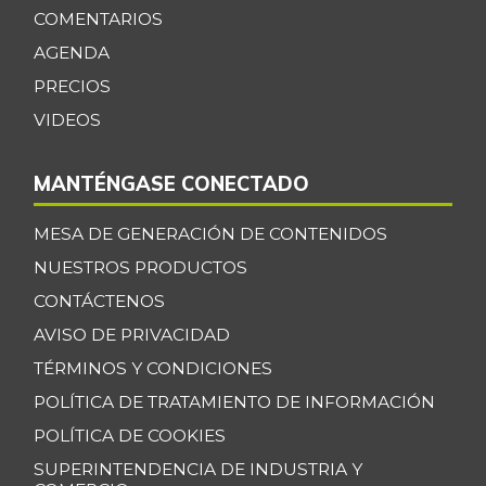
Bagre rayado en
COMENTARIOS
$ 34.700,00
postas congelado
AGENDA
+0,39%
07/25/2026
PRECIOS
Bagre rayado
VIDEOS
$ 35.347,17
entero congelado
+13,67%
07/25/2026
MANTÉNGASE CONECTADO
Bagre rayado
$ 27.531,09
MESA DE GENERACIÓN DE CONTENIDOS
entero fresco
+0,92%
NUESTROS PRODUCTOS
07/25/2026
CONTÁCTENOS
Banano Bocadillo
$ 2.406,00
AVISO DE PRIVACIDAD
+0,52%
07/25/2026
TÉRMINOS Y CONDICIONES
Banano Urabá
$ 2.324,08
POLÍTICA DE TRATAMIENTO DE INFORMACIÓN
-0,09%
07/25/2026
POLÍTICA DE COOKIES
Banano criollo
$ 1.917,06
SUPERINTENDENCIA DE INDUSTRIA Y
-0,16%