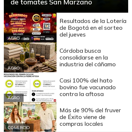
de tomates San Marzano
Arroz blanco en
$ 3.380,00
bulto
+53,72%
Resultados de la Lotería
12/09/2023
de Bogotá en el sorteo
Arroz blanco
del jueves
$ 3.283,00
importado
AGRO
-2,49%
07/25/2026
Córdoba busca
Arroz de primera
consolidarse en la
$ 3.494,15
industria del cáñamo
+0,72%
07/25/2026
AGRO
Arroz de segunda
$ 3.162,00
Casi 100% del hato
-0,53%
07/25/2026
bovino fue vacunado
contra la aftosa
Arroz excelso
$ 3.636,56
AGRO
+0,19%
07/25/2026
Más de 90% del fruver
Arroz paddy verde
$ 1.572,00
de Éxito viene de
compras locales
+52,37%
12/09/2023
COMERCIO