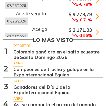
-0,78%
07/25/2026
Aceite vegetal
$ 9.779,79
-0,71%
07/25/2026
Acelga
$ 2.171,83
-1,55%
07/25/2026
LO MÁS VISTO
Aguacate común
$ 6.672,89
DEPORTES
1
+6,24%
Colombia ganó oro en el salto ecuestre
07/25/2026
de Santo Domingo 2026
Aguacate hass
$ 7.289,10
AGRO
-2,98%
2
07/25/2026
Campeones de trocha y galope en la
Expointernacional Equina
Aguacate
$ 8.366,30
papelillo
AGRO
3
-1,18%
Ganadores del Día 1 de la
07/25/2026
ExpoInternacional Equina
Ahuyama
$ 1.634,56
AGRO
4
-0,51%
Así se comportó el precio del ganado
07/25/2026