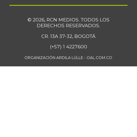
$ 33.512,58
res
+0,13%
07/25/2026
© 2026, RCN MEDIOS. TODOS LOS
Bola de pierna de
DERECHOS RESERVADOS.
$ 33.363,35
res
+0,14%
CR. 13A 37-32, BOGOTÁ
07/25/2026
(+57) 1 4227600
Borojó
$ 8.292,33
+0,70%
ORGANIZACIÓN ARDILA LÜLLE - OAL.COM.CO
07/25/2026
Bota de res
$ 33.218,47
+0,17%
07/25/2026
Brazo con hueso
$ 15.183,40
de cerdo
-3,23%
07/25/2026
Brazo sin hueso
$ 18.385,29
de cerdo
-0,86%
07/25/2026