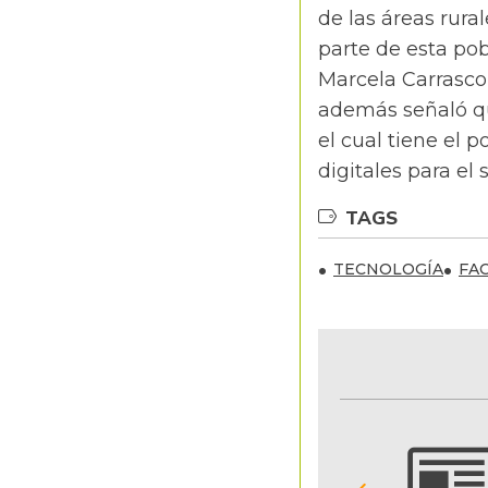
de las áreas rura
parte de esta pob
Marcela Carrasco
además señaló qu
el cual tiene el p
digitales para el
TAGS
TECNOLOGÍA
FA
NOTIFICACIONES Y ALERTAS
Reciba en su correo electrónico las noticias