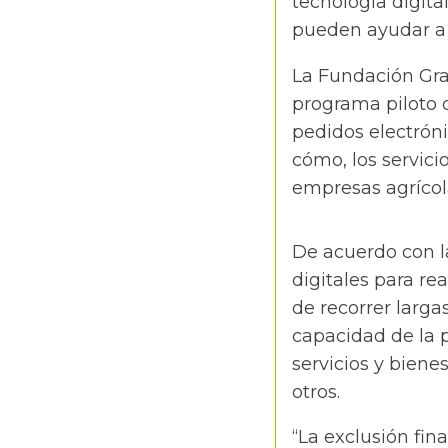
tecnología digita
pueden ayudar a m
La Fundación Gra
programa piloto
pedidos electróni
cómo, los servici
empresas agrícola
De acuerdo con la
digitales para re
de recorrer larga
capacidad de la p
servicios y biene
otros.
“La exclusión fin