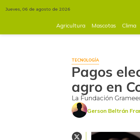
Jueves, 06 de agosto de 2026
INICIO
TECNOLOGÍA
Pagos electrónicos para apalancar el agro en 
Agricultura
Mascotas
Clima
TECNOLOGÍA
Pagos ele
agro en C
La Fundación Grameen,
Gerson Beltrán Fra