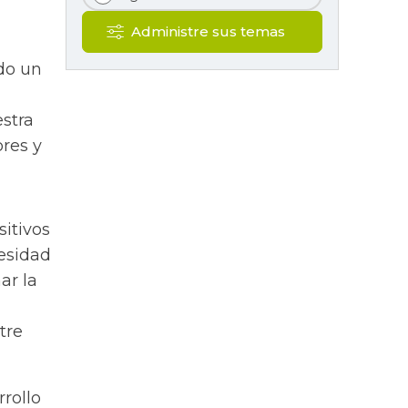
Administre sus temas
do un
estra
ores y
sitivos
cesidad
ar la
tre
rrollo