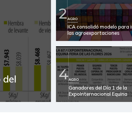
2
AGRO
ICA consolidó modelo para 
las agroexportaciones
4
 del
AGRO
Ganadores del Día 1 de la
ExpoInternacional Equina