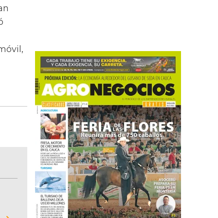
an
ó
móvil,
BITÁCORA EMPRESARIAL 10.000 LR
Recopilación clasificada por sectores económi
02
regiones del comportamiento general y detall