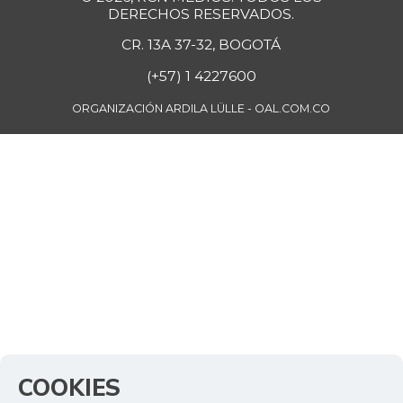
DERECHOS RESERVADOS.
CR. 13A 37-32, BOGOTÁ
(+57) 1 4227600
ORGANIZACIÓN ARDILA LÜLLE - OAL.COM.CO
COOKIES