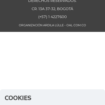
DERECHOS RESERVADOS.
CR. 13A 37-32, BOGOTÁ
(+57) 1 4227600
ORGANIZACIÓN ARDILA LÜLLE - OAL.COM.CO
COOKIES