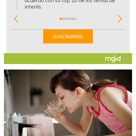
acuerdo con su top 20 de los temas de
interés.
Item
1
of
SUSCRIBIRSE
7