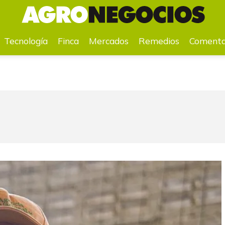
a
Mercados
Remedios
Comentarios
Agenda
Pr
Tecnología
Finca
Mercados
Remedios
Comenta