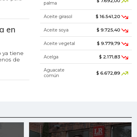
$ 7.692,00
palma
$ 16.541,20
Aceite girasol
ca en
$ 9.725,40
Aceite soya
$ 9.779,79
Aceite vegetal
 ya tiene
$ 2.171,83
Acelga
renos de
Aguacate
$ 6.672,89
común
$ 7.289,10
Aguacate hass
Aguacate
$ 8.366,30
papelillo
$ 1.634,56
Ahuyama
$ 1.672,87
Ahuyamín