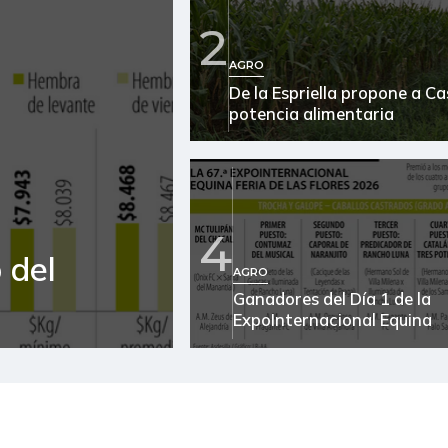
2
AGRO
De la Espriella propone a C
potencia alimentaria
4
 del
AGRO
Ganadores del Día 1 de la
ExpoInternacional Equina