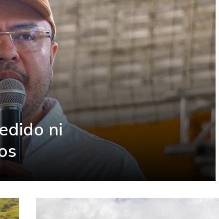
edido ni
ios