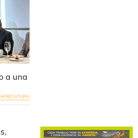
o a una
AGRICULTURA
s,