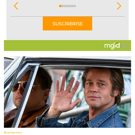
Item
1
of
SUSCRIBIRSE
7