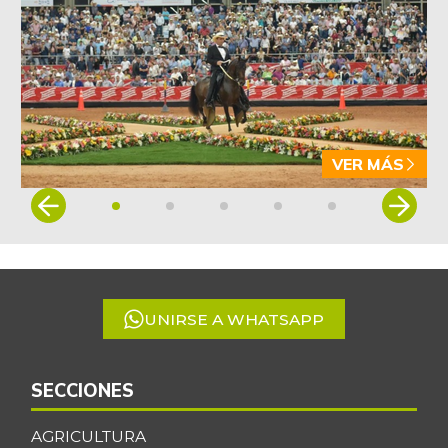
VER MÁS
Item
1
of
5
UNIRSE A WHATSAPP
SECCIONES
AGRICULTURA