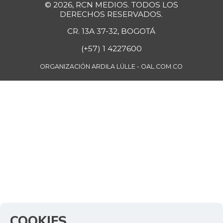
© 2026, RCN MEDIOS. TODOS LOS
DERECHOS RESERVADOS.
CR. 13A 37-32, BOGOTÁ
(+57) 1 4227600
ORGANIZACIÓN ARDILA LÜLLE - OAL.COM.CO
COOKIES