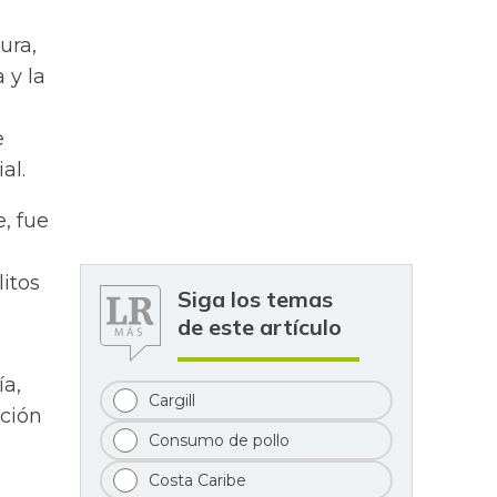
ura,
 y la
e
al.
, fue
itos
Siga los temas
de este artículo
ía,
Cargill
ación
Consumo de pollo
Costa Caribe