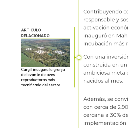
Contribuyendo co
responsable y sost
activación económ
ARTÍCULO
inauguró en Maha
RELACIONADO
Incubación más m
Con una inversió
construida en un
Cargill inaugura la granja
ambiciosa meta d
de levante de aves
reproductoras más
nacidos al mes.
tecnificada del sector
Además, se convi
con cerca de 2.9
cercana a 30% del
implementación d