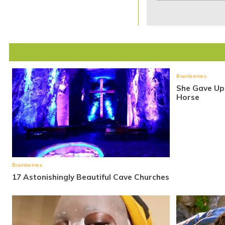
1
of
7