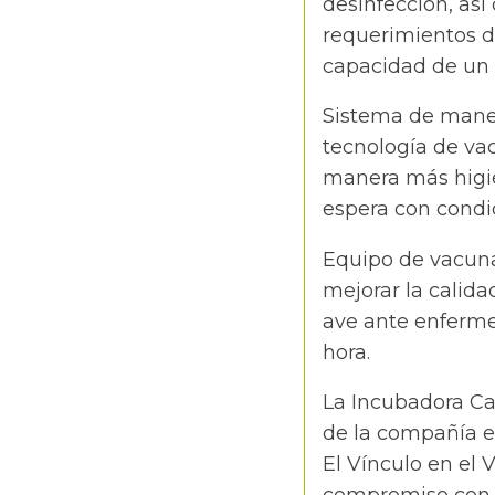
desinfección, as
requerimientos d
capacidad de un 
Sistema de manej
tecnología de va
manera más higié
espera con condi
Equipo de vacuna
mejorar la calid
ave ante enferme
hora.
La Incubadora Car
de la compañía e
El Vínculo en el 
compromiso con l