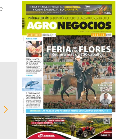
e
BITÁCORA EMPRESARIAL 10.000 LR
Recopilación clasificada por sectores económi
02
regiones del comportamiento general y detall
de las 10.000 primeras empresas en ventas e
Colombia.