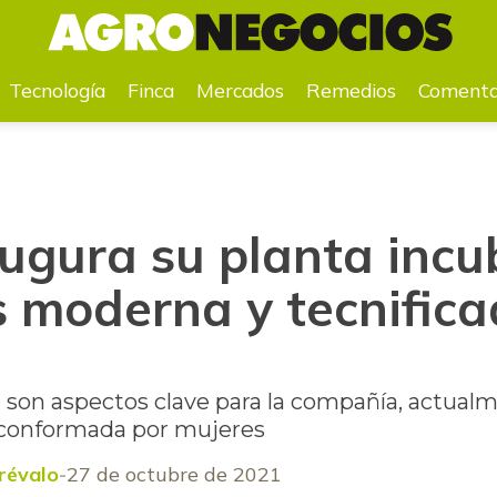
os más moderna y tecnificada en el Caribe
Tecnología
Finca
Mercados
Remedios
Comenta
augura su planta inc
 moderna y tecnifica
n son aspectos clave para la compañía, actual
es conformada por mujeres
révalo
27 de octubre de 2021