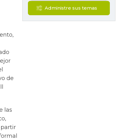
Administre sus temas
ento,
cado
ejor
el
vo de
ll
e las
co,
partir
 formal