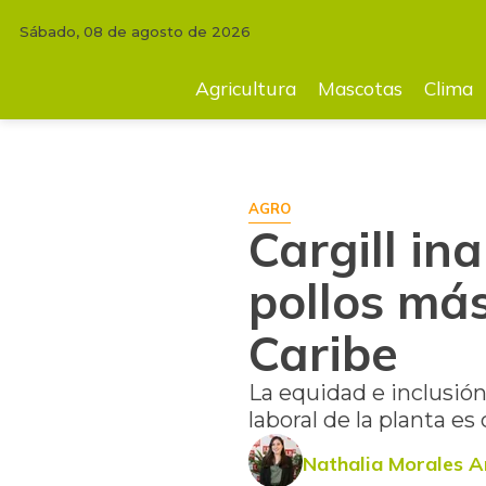
Sábado, 08 de agosto de 2026
INICIO
AGRICULTURA
Cargill inaugura su planta incubadora de poll
Agricultura
Mascotas
Clima
AGRO
Cargill in
pollos más
Caribe
La equidad e inclusió
laboral de la planta 
Nathalia Morales A