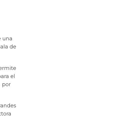
e una
sala de
ermite
ara el
 por
grandes
ctora