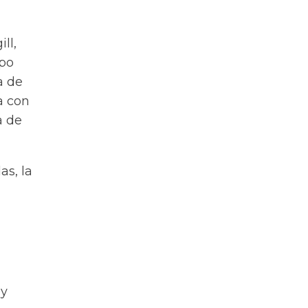
ll,
ipo
a de
a con
a de
as, la
 y