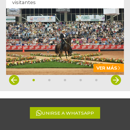
visitantes
VER MÁS
Item
1
of
5
UNIRSE A WHATSAPP