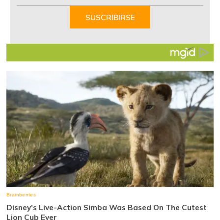
1
of
SUSCRIBIRSE
7