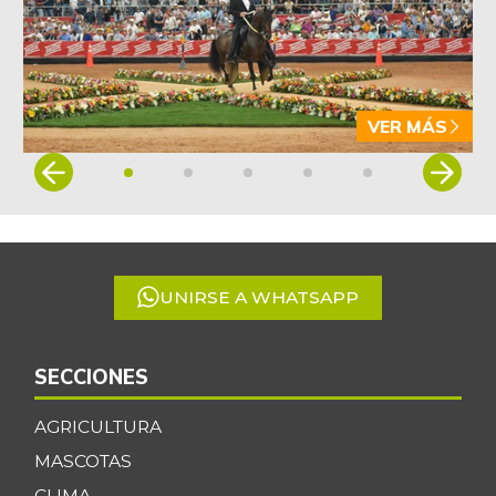
VER MÁS
Item
1
of
5
UNIRSE A WHATSAPP
SECCIONES
AGRICULTURA
MASCOTAS
CLIMA