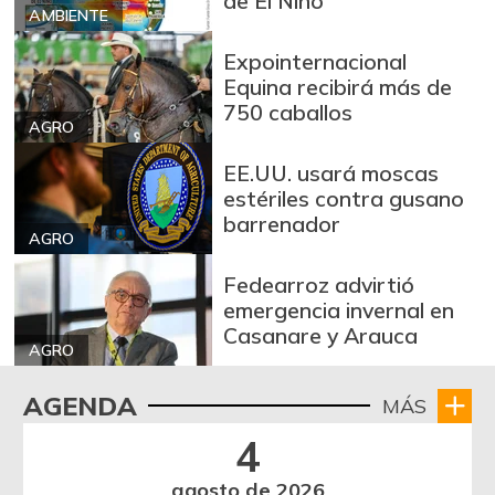
de El Niño
AMBIENTE
Expointernacional
Equina recibirá más de
750 caballos
AGRO
EE.UU. usará moscas
estériles contra gusano
barrenador
AGRO
Fedearroz advirtió
emergencia invernal en
Casanare y Arauca
AGRO
AGENDA
MÁS
4
agosto de 2026