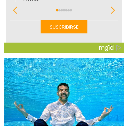
Item
1
of
SUSCRIBIRSE
7