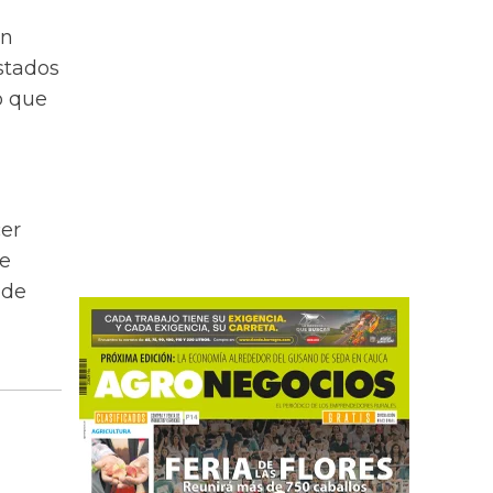
en
stados
o que
er
ue
 de