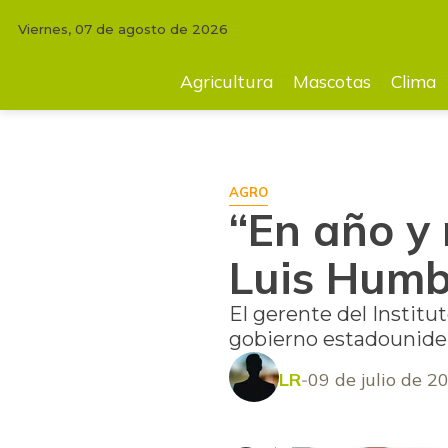
Viernes, 07 de agosto de 2026
INICIO
AGRICULTURA
“En año y medio llegarán frutas a EE.UU”: Lu
Agricultura
Mascotas
Clima
AGRO
“En año y 
Luis Humb
El gerente del Institu
gobierno estadouniden
LR
09 de julio de 2