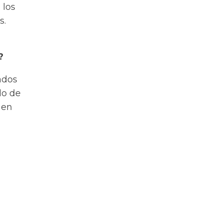
 los
s.
?
ados
do de
 en