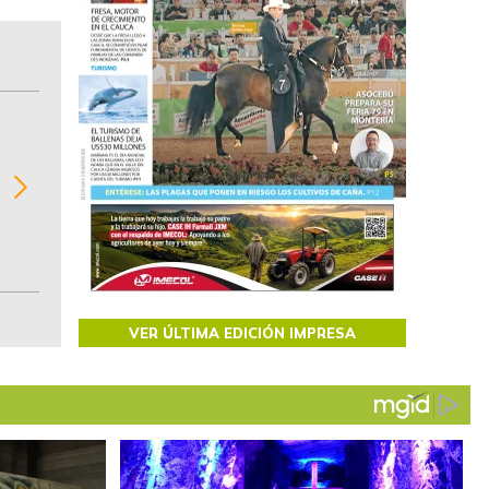
BITÁCORA EMPRESARIAL 10.000 LR
Recopilación clasificada por sectores económi
02
regiones del comportamiento general y detall
de las 10.000 primeras empresas en ventas e
Colombia.
VER ÚLTIMA EDICIÓN IMPRESA