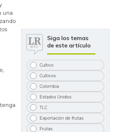
y
á una
nzando
tos
Siga los temas
de este artículo
Cultivo
e,
Cultivos
Colombia
Estados Unidos
 tenga
TLC
o
Exportación de frutas
Frutas