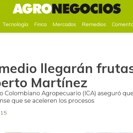
is Humberto Martínez
Tecnología
Finca
Mercados
Remedios
Comenta
medio llegarán frutas
erto Martínez
to Colombiano Agropecuario (ICA) aseguró que 
se que se aceleren los procesos
015