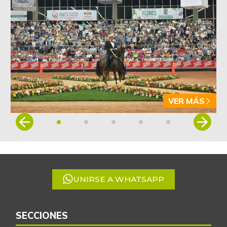
VER MÁS
Item
1
of
5
UNIRSE A WHATSAPP
SECCIONES