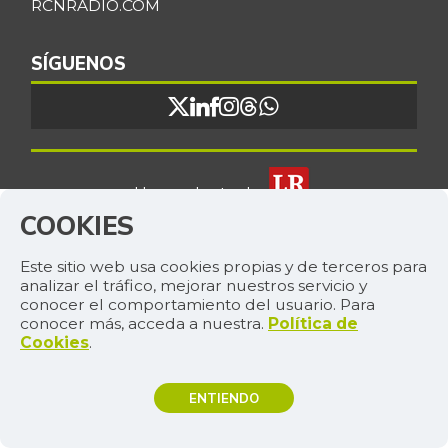
RCNRADIO.COM
SÍGUENOS
Un producto de:
COOKIES
Este sitio web usa cookies propias y de terceros para
analizar el tráfico, mejorar nuestros servicio y
© 2026, RCN MEDIOS. TODOS LOS
conocer el comportamiento del usuario. Para
DERECHOS RESERVADOS.
conocer más, acceda a nuestra.
Política de
CR. 13A 37-32, BOGOTÁ
Cookies
.
(+57) 1 4227600
ENTIENDO
ORGANIZACIÓN ARDILA LÜLLE - OAL.COM.CO
TEMAS DE INTERÉS