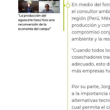
En medio del foro
el consultor ambi
“La producción del
región (Perú, Méx
aguacate hass hizo una
reconversión de la
producción y
com
economía del campo"
compromiso conju
ambiente y la res
“Cuando todos lo
cosechadores tra
adecuado, esto d
más empresas haci
Por su parte, Jorg
a la importancia 
alternativas tecn
cual permita el c