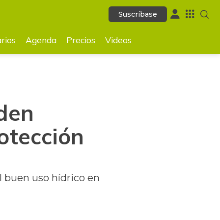
Suscríbase
Suscríbase
GUARDAR
rios
Agenda
Precios
Videos
 den
rotección
l buen uso hídrico en