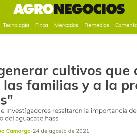
as familias y a la protección de bosques"
Tecnología
Finca
Mercados
Remedios
Comenta
generar cultivos que
 las familias y a la p
s"
e investigadores resaltaron la importancia de
to del aguacate hass
po Camargo
24 de agosto de 2021