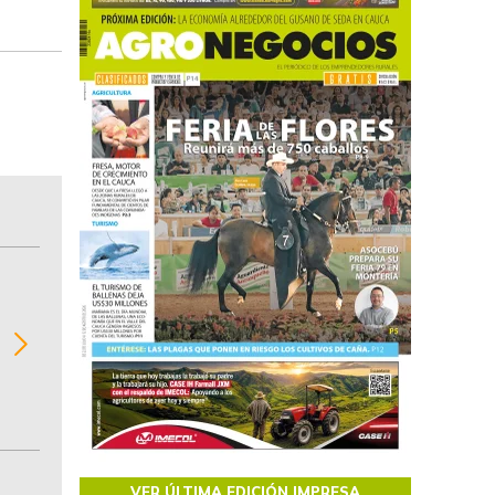
BITÁCORA EMPRESARIAL 10.000 LR
Recopilación clasificada por sectores económi
02
regiones del comportamiento general y detall
de las 10.000 primeras empresas en ventas e
Colombia.
VER ÚLTIMA EDICIÓN IMPRESA