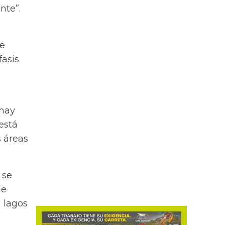
nte”.
ue
fasis
 hay
está
s áreas
 se
de
 lagos