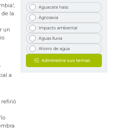
mbia',
Aguacate hass
 de la
Agrosavia
Impacto ambiental
r un
io
Aguas lluvia
Ahorro de agua
Administre sus temas
y
ial a
refirió
“lo
iembra