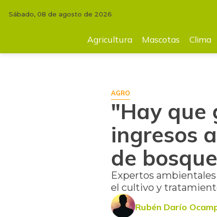
Sábado, 08 de agosto de 2026
INICIO
AGRICULTURA
"Hay que generar cultivos que den ingresos a l
Agricultura
Mascotas
Clima
AGRO
"Hay que 
ingresos a
de bosque
Expertos ambientales 
el cultivo y tratamien
Rubén Darío Ocam