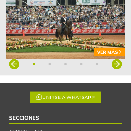
VER MÁS
Item
1
of
5
UNIRSE A WHATSAPP
SECCIONES