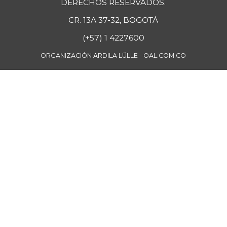
DERECHOS RESERVADOS.
CR. 13A 37-32, BOGOTÁ
(+57) 1 4227600
ORGANIZACIÓN ARDILA LÜLLE - OAL.COM.CO