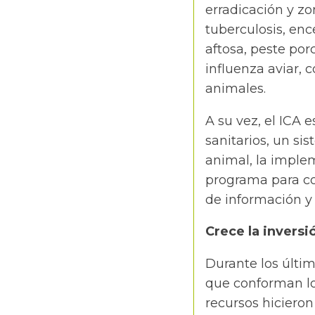
erradicación y z
tuberculosis, enc
aftosa, peste por
influenza aviar,
animales.
A su vez, el ICA 
sanitarios, un si
animal, la imple
programa para co
de información y 
Crece la inversi
Durante los últim
que conforman los
recursos hicieron