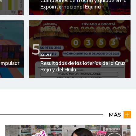
l
Campeones de trocha y galope en la
Expointernacional Equina
5
AGRO
impulsar
Resultados de las loterías de la Cruz
Roja y del Huila
MÁS