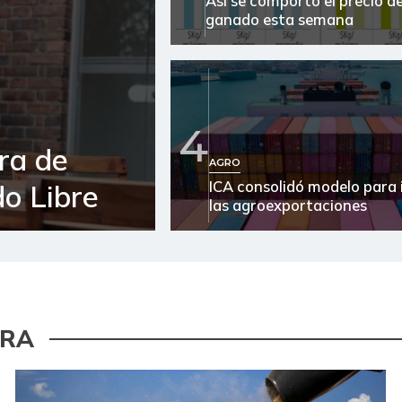
Así se comportó el precio de
ganado esta semana
4
ra de
AGRO
ICA consolidó modelo para 
o Libre
las agroexportaciones
URA