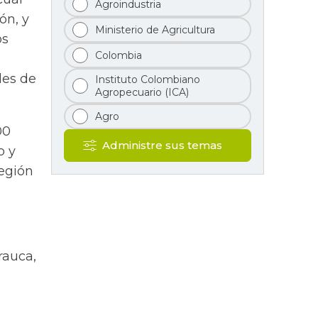
Agroindustria
ón, y
Ministerio de Agricultura
os
Colombia
des de
Instituto Colombiano
Agropecuario (ICA)
Agro
00
Administre sus temas
o y
región
rauca,