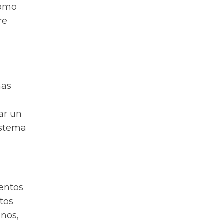
como
re
mas
ar un
istema
mentos
tos
anos,