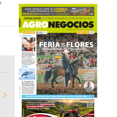
e
BITÁCORA EMPRESARIAL 10.000 LR
Recopilación clasificada por sectores económi
02
regiones del comportamiento general y detall
de las 10.000 primeras empresas en ventas e
Colombia.