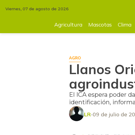
Viernes, 07 de agosto de 2026
INICIO
AGRICULTURA
Llanos Orientales, un nuevo foco para la agroi
Agricultura
Mascotas
Clima
AGRO
Llanos Ori
agroindus
El ICA espera poder da
identificación, informa
LR
09 de julio de 2