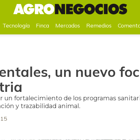
ndustria
Tecnología
Finca
Mercados
Remedios
Comenta
entales, un nuevo foc
tria
r un fortalecimiento de los programas sanitar
ción y trazabilidad animal.
015