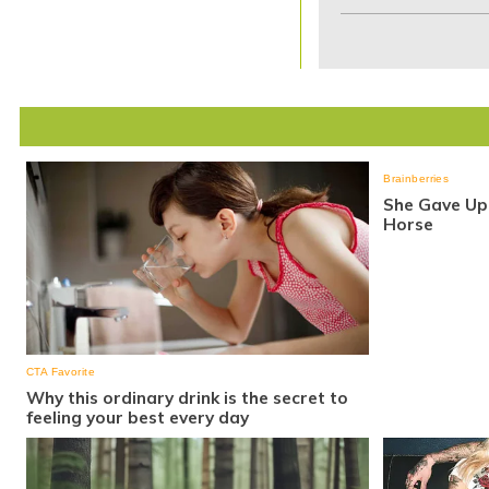
1
of
7