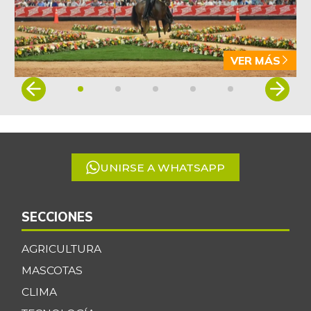
VER MÁS
Item
1
of
5
UNIRSE A WHATSAPP
SECCIONES
AGRICULTURA
MASCOTAS
CLIMA