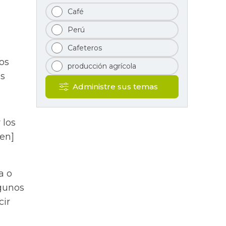
Café
Perú
Cafeteros
os
producción agrícola
os
Administre sus temas
 los
 en]
a o
lgunos
cir