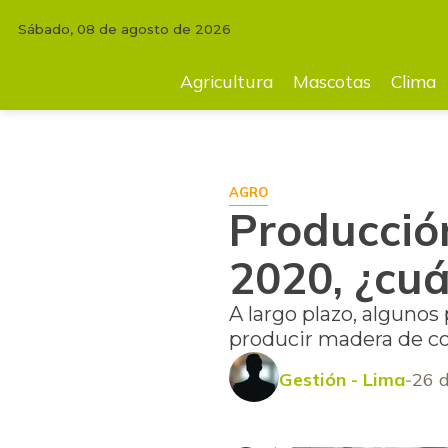
Sábado, 08 de agosto de 2026
INICIO
AGRICULTURA
Producción de café en Perú caerá en el 2020, ¿
Agricultura
Mascotas
Clima
AGRO
Producción
2020, ¿cuá
A largo plazo, algunos
producir madera de co
Gestión - Lima
26 