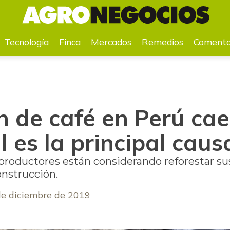
cuál es la principal causa?
Tecnología
Finca
Mercados
Remedios
Comenta
 de café en Perú cae
l es la principal caus
 productores están considerando reforestar su
nstrucción.
de diciembre de 2019