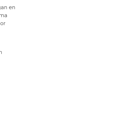
gan en
ima
por
n