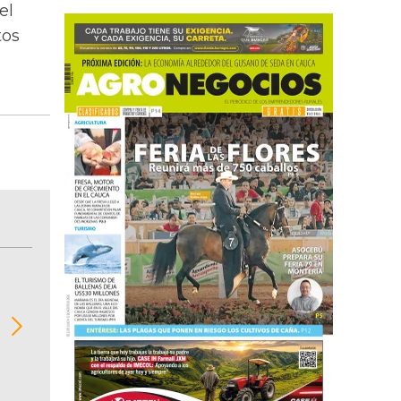
el
tos
BITÁCORA EMPRESARIAL 10.000 LR
Recopilación clasificada por sectores económi
02
regiones del comportamiento general y detall
de las 10.000 primeras empresas en ventas e
Colombia.