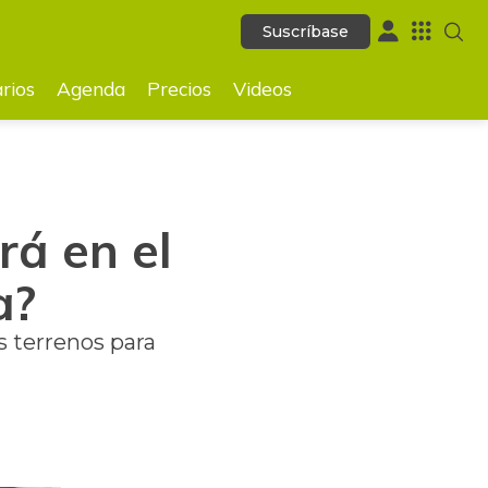
Suscríbase
Suscríbase
GUARDAR
rios
Agenda
Precios
Videos
rá en el
a?
s terrenos para