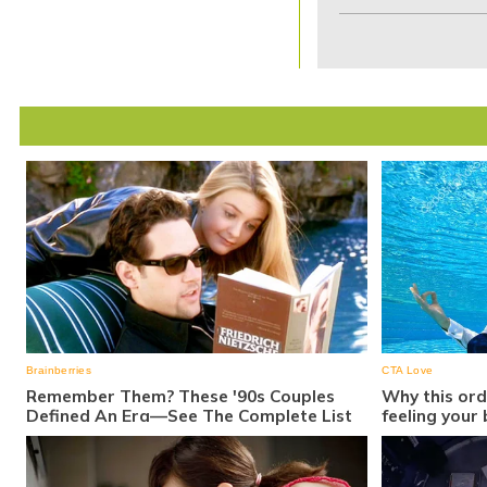
1
of
7