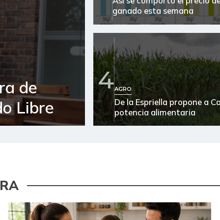
Así se comportó el precio de
ganado esta semana
4
ra de
AGRO
De la Espriella propone a 
o Libre
potencia alimentaria
URA