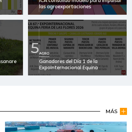
l
ICA consolidó modelo para impulsar
las agroexportaciones
5
AGRO
Casanare
Ganadores del Día 1 de la
ExpoInternacional Equina
MÁS