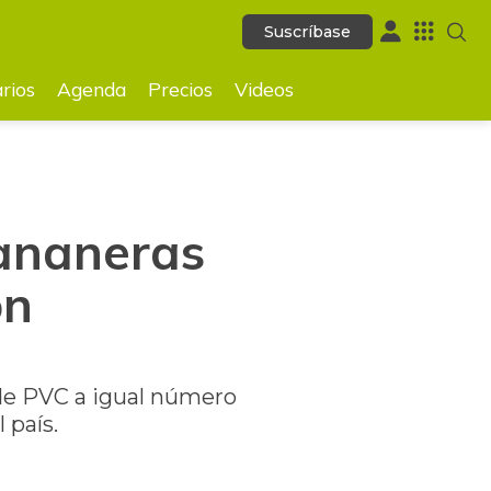
Suscríbase
Suscríbase
GUARDAR
rios
Agenda
Precios
Videos
bananeras
on
 de PVC a igual número
 país.