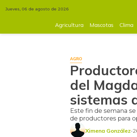
Jueves, 06 de agosto de 2026
INICIO
AGRICULTURA
Productores de cooperativas bananeras del M
Agricultura
Mascotas
Clima
AGRO
Productor
del Magda
sistemas 
Este fin de semana se
de productores para op
Ximena González
2