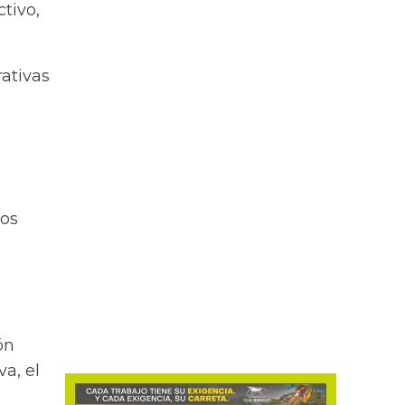
tivo,
rativas
tos
ón
a, el