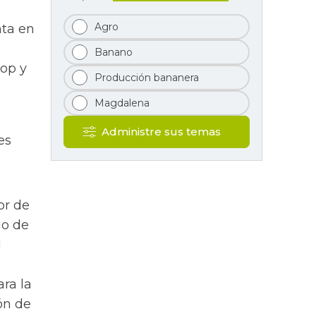
Agro
nta en
Banano
op y
Producción bananera
Magdalena
Administre sus temas
es
or de
io de
l
ra la
ón de