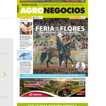
BITÁCORA EMPRESARIAL 10.000 LR
Recopilación clasificada por sectores económi
02
regiones del comportamiento general y detall
de las 10.000 primeras empresas en ventas e
Colombia.