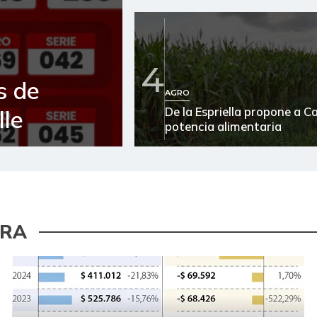
4
s de
AGRO
De la Espriella propone a 
lle
potencia alimentaria
URA