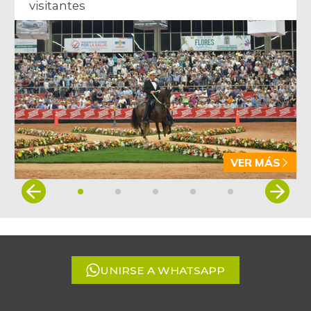
visitantes
VER MÁS
Item
1
of
5
UNIRSE A WHATSAPP