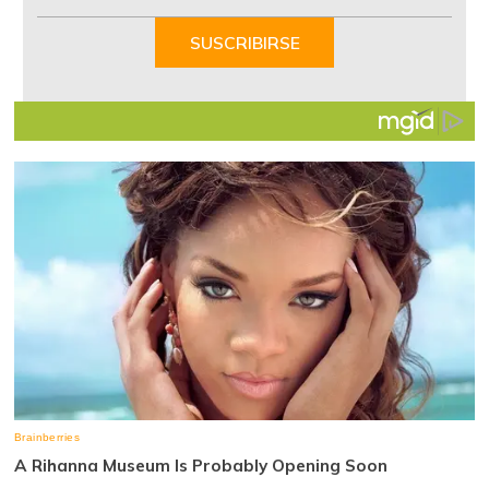
1
of
SUSCRIBIRSE
7