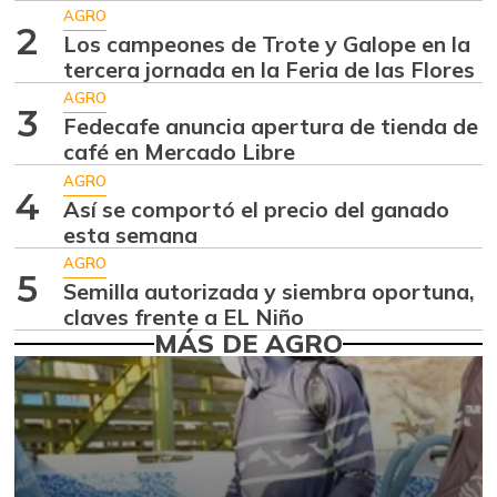
-2,98%
07/25/2026
AGRO
2
Los campeones de Trote y Galope en la
Aguacate
$ 8.366,30
tercera jornada en la Feria de las Flores
papelillo
-1,18%
AGRO
07/25/2026
3
Fedecafe anuncia apertura de tienda de
Ahuyama
café en Mercado Libre
$ 1.634,56
-0,51%
AGRO
07/25/2026
4
Así se comportó el precio del ganado
Ahuyamín
$ 1.672,87
esta semana
+7,50%
07/25/2026
AGRO
5
Semilla autorizada y siembra oportuna,
Ajo
$ 6.102,86
claves frente a EL Niño
-2,18%
07/25/2026
MÁS DE AGRO
Ají dulce
$ 2.880,14
+4,83%
01/17/2015
Ají topito dulce
$ 3.229,50
-11,89%
07/25/2026