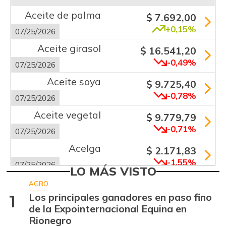
Aceite de palma
$ 7.692,00
+0,15%
07/25/2026
Aceite girasol
$ 16.541,20
-0,49%
07/25/2026
Aceite soya
$ 9.725,40
-0,78%
07/25/2026
Aceite vegetal
$ 9.779,79
-0,71%
07/25/2026
Acelga
$ 2.171,83
-1,55%
07/25/2026
LO MÁS VISTO
Aguacate común
$ 6.672,89
AGRO
+6,24%
Los principales ganadores en paso fino
1
07/25/2026
de la Expointernacional Equina en
Aguacate hass
$ 7.289,10
Rionegro