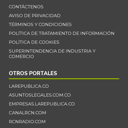
Banano Bocadillo
$ 2.406,00
CONTÁCTENOS
+0,52%
07/25/2026
AVISO DE PRIVACIDAD
Banano Urabá
$ 2.324,08
TÉRMINOS Y CONDICIONES
-0,09%
07/25/2026
POLÍTICA DE TRATAMIENTO DE INFORMACIÓN
Banano criollo
$ 1.917,06
POLÍTICA DE COOKIES
-0,16%
07/25/2026
SUPERINTENDENCIA DE INDUSTRIA Y
COMERCIO
Berenjena
$ 4.818,38
+3,82%
07/25/2026
OTROS PORTALES
Blanquillo entero
$ 17.625,00
fresco
LAREPUBLICA.CO
+2,17%
07/25/2026
ASUNTOSLEGALES.COM.CO
Bocachico criollo
EMPRESAS.LAREPUBLICA.CO
$ 22.140,43
fresco
CANALRCN.COM
-7,15%
07/25/2026
RCNRADIO.COM