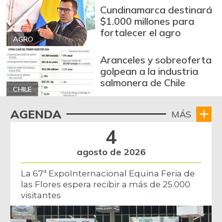
-0,53%
07/25/2026
Cundinamarca destinará
$1.000 millones para
Arroz excelso
$ 3.636,56
fortalecer el agro
+0,19%
AGRO
07/25/2026
Arroz paddy verde
$ 1.572,00
Aranceles y sobreoferta
golpean a la industria
+52,37%
12/09/2023
salmonera de Chile
Arroz sopa cristal
CHILE
$ 2.415,00
+0,84%
07/25/2026
AGENDA
MÁS
Arveja amarilla
$ 3.685,86
4
seca importada
-2,04%
07/25/2026
agosto de 2026
Arveja enlatada
$ 14.130,40
La 67ª ExpoInternacional Equina Feria de
+2,79%
07/25/2026
las Flores espera recibir a más de 25.000
visitantes
Arveja verde
$ 6.022,87
-4,09%
07/25/2026