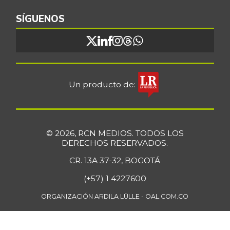
Bocachico
$ 16.851,79
importado
SÍGUENOS
+0,97%
07/25/2026
Bocadillo veleño
$ 412,20
+4,57%
07/25/2026
Bola de brazo de
Un producto de:
$ 33.512,58
res
+0,13%
07/25/2026
Bola de pierna de
$ 33.363,35
© 2026, RCN MEDIOS. TODOS LOS
res
DERECHOS RESERVADOS.
+0,14%
07/25/2026
CR. 13A 37-32, BOGOTÁ
Borojó
$ 8.292,33
(+57) 1 4227600
+0,70%
07/25/2026
ORGANIZACIÓN ARDILA LÜLLE - OAL.COM.CO
Bota de res
$ 33.218,47
+0,17%
07/25/2026