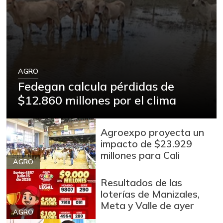
+5,13%
07/25/2026
Arroz
$ 2.180,00
+88,05%
12/09/2023
Arroz blanco
$ 3.995,50
AGRO
+53,54%
12/09/2023
Fedegan calcula pérdidas de
Arroz blanco en
$12.860 millones por el clima
$ 3.380,00
bulto
+53,72%
12/09/2023
Agroexpo proyecta un
Arroz blanco
impacto de $23.929
$ 3.283,00
importado
millones para Cali
-2,49%
AGRO
07/25/2026
Arroz de primera
Resultados de las
$ 3.494,15
loterías de Manizales,
+0,72%
07/25/2026
Meta y Valle de ayer
AGRO
Arroz de segunda
$ 3.162,00