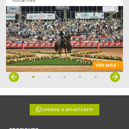
VER MÁS
Item
1
of
5
UNIRSE A WHATSAPP