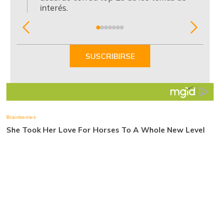
interés.
Item
1
of
SUSCRIBIRSE
7