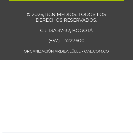
© 2026, RCN MEDIOS. TODOS LOS
DERECHOS RESERVADOS.
CR. 13A 37-32, BOGOTÁ
(+57) 1 4227600
ORGANIZACIÓN ARDILA LÜLLE - OAL.COM.CO