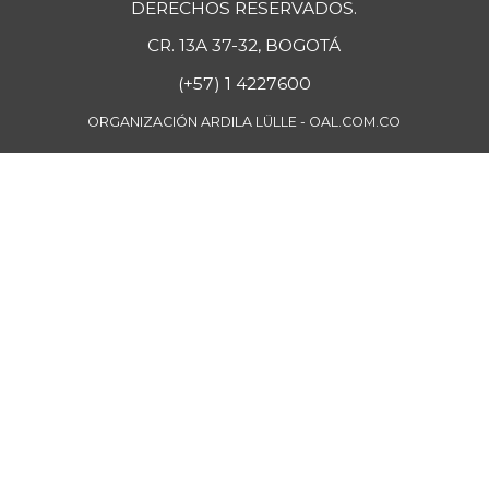
DERECHOS RESERVADOS.
CR. 13A 37-32, BOGOTÁ
(+57) 1 4227600
ORGANIZACIÓN ARDILA LÜLLE - OAL.COM.CO