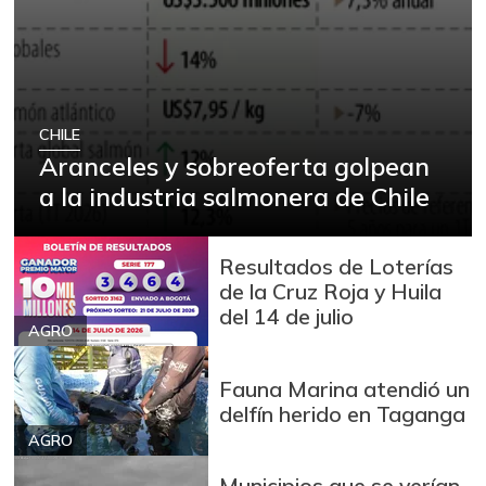
CHILE
Aranceles y sobreoferta golpean
a la industria salmonera de Chile
Resultados de Loterías
de la Cruz Roja y Huila
del 14 de julio
AGRO
Fauna Marina atendió un
delfín herido en Taganga
AGRO
Municipios que se verían