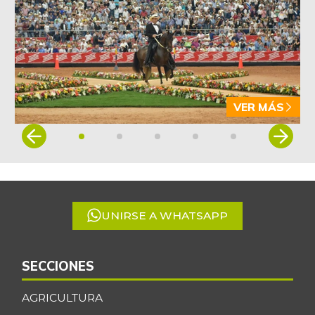
VER MÁS
Item
1
of
5
UNIRSE A WHATSAPP
SECCIONES
AGRICULTURA