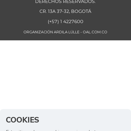
CR. 13A 37-32, BOGOTÁ
(+57) 1 4227600
ORGANIZACIÓN ARDILA LÜLLE - OAL.COM.CO
COOKIES