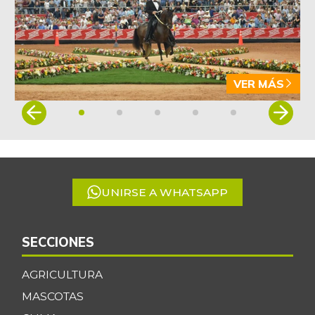
VER MÁS
Item
1
of
5
UNIRSE A WHATSAPP
SECCIONES
AGRICULTURA
MASCOTAS