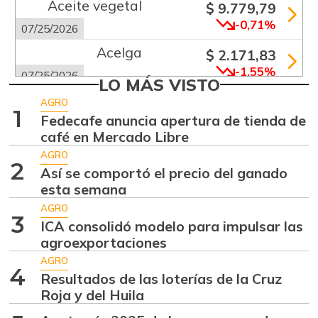
Aceite vegetal
$ 9.779,79
-0,71%
07/25/2026
Acelga
$ 2.171,83
-1,55%
07/25/2026
LO MÁS VISTO
Aguacate común
$ 6.672,89
AGRO
1
+6,24%
Fedecafe anuncia apertura de tienda de
07/25/2026
café en Mercado Libre
Aguacate hass
$ 7.289,10
AGRO
-2,98%
2
07/25/2026
Así se comportó el precio del ganado
esta semana
Aguacate
$ 8.366,30
papelillo
AGRO
3
-1,18%
ICA consolidó modelo para impulsar las
07/25/2026
agroexportaciones
Ahuyama
$ 1.634,56
AGRO
4
-0,51%
Resultados de las loterías de la Cruz
07/25/2026
Roja y del Huila
Ahuyamín
$ 1.672,87