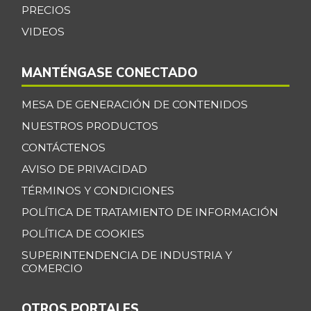
+0,39%
PRECIOS
07/25/2026
VIDEOS
Bagre rayado
$ 35.347,17
entero congelado
+13,67%
MANTÉNGASE CONECTADO
07/25/2026
Bagre rayado
MESA DE GENERACIÓN DE CONTENIDOS
$ 27.531,09
entero fresco
NUESTROS PRODUCTOS
+0,92%
07/25/2026
CONTÁCTENOS
Banano Bocadillo
$ 2.406,00
AVISO DE PRIVACIDAD
+0,52%
07/25/2026
TÉRMINOS Y CONDICIONES
Banano Urabá
$ 2.324,08
POLÍTICA DE TRATAMIENTO DE INFORMACIÓN
-0,09%
07/25/2026
POLÍTICA DE COOKIES
Banano criollo
SUPERINTENDENCIA DE INDUSTRIA Y
$ 1.917,06
COMERCIO
-0,16%
07/25/2026
Berenjena
$ 4.818,38
OTROS PORTALES