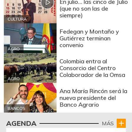
En julio… las cinco de Julio
+53,72%
12/09/2023
(que no son las de
siempre)
Arroz blanco
CULTURA
$ 3.283,00
importado
-2,49%
Fedegan y Montaño y
07/25/2026
Gutiérrez terminan
Arroz de primera
$ 3.494,15
convenio
AGRO
+0,72%
07/25/2026
Colombia entra al
Arroz de segunda
$ 3.162,00
Consorcio del Centro
-0,53%
07/25/2026
Colaborador de la Omsa
AGRO
Arroz excelso
$ 3.636,56
+0,19%
Ana María Rincón será la
07/25/2026
nueva presidente del
Arroz paddy verde
$ 1.572,00
Banco Agrario
BANCOS
+52,37%
12/09/2023
Arroz sopa cristal
$ 2.415,00
AGENDA
MÁS
+0,84%
07/25/2026