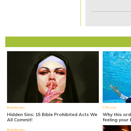
Item
1
of
7