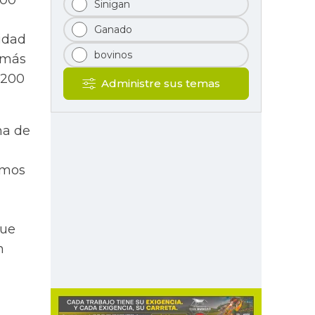
000
Sinigan
Ganado
lidad
bovinos
 más
.200
Administre sus temas
ma de
emos
que
n