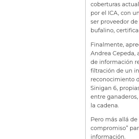
coberturas actua
por el ICA, con u
ser proveedor de
bufalino, certifi
Finalmente, aprec
Andrea Cepeda, a
de información re
filtración de un 
reconocimiento de
Sinigan 6, propi
entre ganaderos, 
la cadena.
Pero más allá de
compromiso” para 
información.