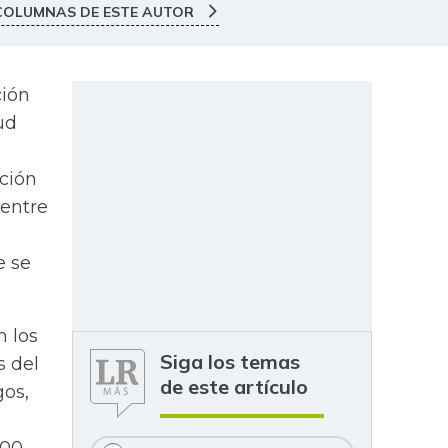
COLUMNAS DE ESTE AUTOR
ción
ud
ación
 entre
e se
n los
Siga los temas
s del
de este artículo
gos,