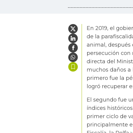
En 2019, el gobi
de la parafiscali
animal, después d
persecución con m
directa del Minis
muchos daños a la
primero fue la pé
logró recuperar e
El segundo fue u
índices histórico
primer ciclo de v
principalmente en