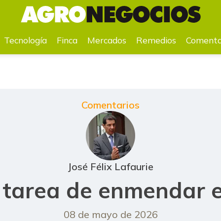
mendar entuertos
Tecnología
Finca
Mercados
Remedios
Comenta
Comentarios
José Félix Lafaurie
il tarea de enmendar 
08 de mayo de 2026