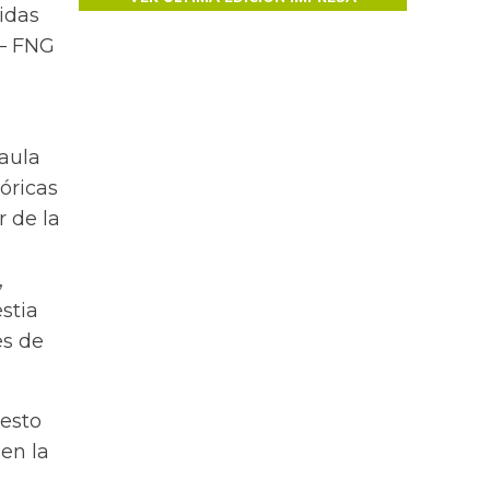
idas
 – FNG
Paula
óricas
r de la
,
stia
es de
nesto
en la