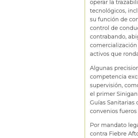
operar la trazabi
tecnológicos, inc
su función de con
control de conduc
contrabando, abig
comercialización 
activos que ronda
Algunas precision
competencia excl
supervisión, com
el primer Sinigan
Guías Sanitarias
convenios fueros 
Por mandato lega
contra Fiebre Aft