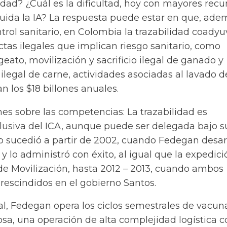
lidad? ¿Cuál es la dificultad, hoy con mayores recu
luida la IA? La respuesta puede estar en que, ad
trol sanitario, en Colombia la trazabilidad coadyu
tas ilegales que implican riesgo sanitario, como
eato, movilización y sacrificio ilegal de ganado y
ilegal de carne, actividades asociadas al lavado d
n los $18 billones anuales.
es sobre las competencias: La trazabilidad es
usiva del ICA, aunque puede ser delegada bajo s
o sucedió a partir de 2002, cuando Fedegan desar
 y lo administró con éxito, al igual que la expedic
 de Movilización, hasta 2012 – 2013, cuando ambos
rescindidos en el gobierno Santos.
l, Fedegan opera los ciclos semestrales de vacun
osa, una operación de alta complejidad logística c