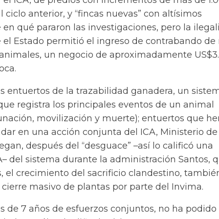
a y el ICA, de predios con incrementos de más de 1.
 ciclo anterior, y “fincas nuevas” con altísimos
é en qué pararon las investigaciones, pero la ilega
el Estado permitió el ingreso de contrabando de
e animales, un negocio de aproximadamente US$3
oca.
s entuertos de la trazabilidad ganadera, un siste
 que registra los principales eventos de un animal
unación, movilización y muerte); entuertos que h
ar en una acción conjunta del ICA, Ministerio de
egan, después del “desguace” –así lo calificó una
A– del sistema durante la administración Santos, 
 el crecimiento del sacrificio clandestino, tambié
cierre masivo de plantas por parte del Invima.
s de 7 años de esfuerzos conjuntos, no ha podido