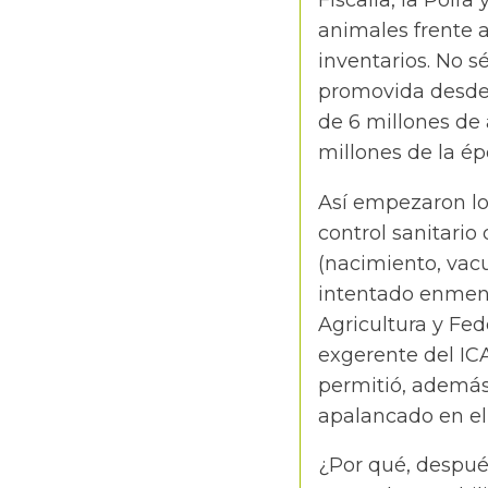
Fiscalía, la Polf
animales frente al
inventarios. No s
promovida desde 
de 6 millones d
millones de la ép
Así empezaron lo
control sanitario
(nacimiento, vac
intentado enmend
Agricultura y Fed
exgerente del IC
permitió, además,
apalancado en el 
¿Por qué, despué