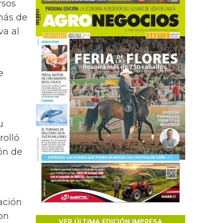
rsos
emás de
va al
e
u
rolló
ión de
ación
on
VER ÚLTIMA EDICIÓN IMPRESA