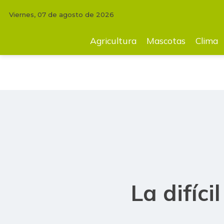
Viernes, 07 de agosto de 2026
INICIO
COMENTARIOS
JOSÉ FÉLIX LAFAURIE
La difícil tarea de en
Agricultura
Mascotas
Clima
La difíc